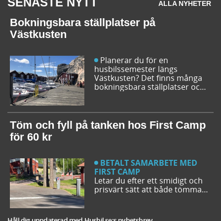
SENASTE NYTT
ALLA NYHETER
Bokningsbara ställplatser på
Västkusten
Planerar du för en
husbilssemester längs
Västkusten? Det finns många
bokningsbara ställplatser och
husbilsplatser på campingar
som går att boka inför
campingturen. Vi ger dig några
bra förslag på ställplatser och
Töm och fyll på tanken hos First Camp
husbilsplatser så att du kan
för 60 kr
bestämma din resrutt.
BETALT SAMARBETE MED
FIRST CAMP
Letar du efter ett smidigt och
prisvärt sätt att både tömma
och fylla tanken på din husbil
när du är ute på vägarna? Då
har du möjlighet att svänga in
Håll dig uppdaterad med Husbil.se:s nyhetsbrev