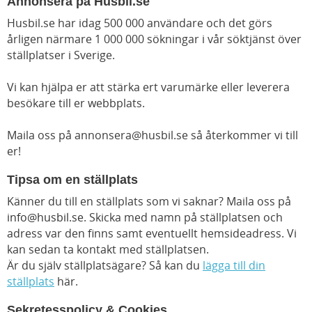
Annonsera på Husbil.se
Husbil.se har idag 500 000 användare och det görs
årligen närmare 1 000 000 sökningar i vår söktjänst över
ställplatser i Sverige.
Vi kan hjälpa er att stärka ert varumärke eller leverera
besökare till er webbplats.
Maila oss på
annonsera@husbil.se
så återkommer vi till
er!
Tipsa om en ställplats
Känner du till en ställplats som vi saknar? Maila oss på
info@husbil.se
. Skicka med namn på ställplatsen och
adress var den finns samt eventuellt hemsideadress. Vi
kan sedan ta kontakt med ställplatsen.
Är du själv ställplatsägare? Så kan du
lägga till din
ställplats
här.
Sekretesspolicy & Cookies