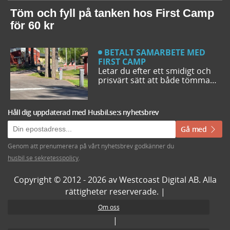
campingturen. Vi ger dig några
bra förslag på ställplatser och
Töm och fyll på tanken hos First Camp
husbilsplatser så att du kan
för 60 kr
bestämma din resrutt.
BETALT SAMARBETE MED
FIRST CAMP
Letar du efter ett smidigt och
prisvärt sätt att både tömma
och fylla tanken på din husbil
när du är ute på vägarna? Då
har du möjlighet att svänga in
Håll dig uppdaterad med Husbil.se:s nyhetsbrev
på någon av de närmare 50
First Camp destinationerna i
Gå med
Sverige. Kanske kommer du
även upptäcka en ny
Genom att prenumerera på vårt nyhetsbrev godkänner du
favoritcamping.
husbil.se sekretesspolicy
.
Copyright © 2012 - 2026 av Westcoast Digital AB. Alla
rättigheter reserverade. |
Om oss
|