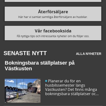
Återförsäljare
Här har vi samlat samtliga återförsäljare av husbilar.
Vår facebooksida
Få nyttiga tips och intressanta nyheter om du följer oss.
SENASTE NYTT
ALLA NYHETER
Bokningsbara ställplatser på
Västkusten
Planerar du för en
husbilssemester längs
Västkusten? Det finns många
bokningsbara ställplatser och
husbilsplatser på campingar
som går att boka inför