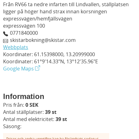
Från RV66 ta nedre infarten till Lindvallen, ställplatsen
ligger på höger hand strax innan korsningen
expressvägen/hemfjällsvägen
expressvägen 100
0771840000
skistarbokning@skistar.com
Webbplats
Koordinater: 61.15398000, 13.20999000
Koordinater: 61°9'14.33"N, 13°12'35.96"E
Google Maps
Information
Pris från:
0 SEK
Antal ställplatser:
39 st
Antal med elektricitet:
39 st
Säsong:
Priser och andra uppgifter kan ha förändrats sedan vi