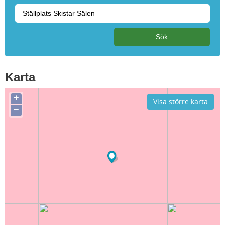
Karta
+
Visa större karta
−