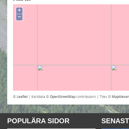
+
−
©
Leaflet
| Kartdata ©
OpenStreetMap
contributors | Tiles ©
Maptilese
POPULÄRA SIDOR
SENAST