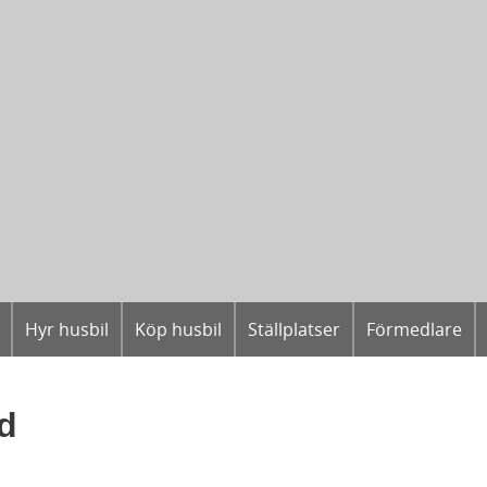
Hyr husbil
Köp husbil
Ställplatser
Förmedlare
d