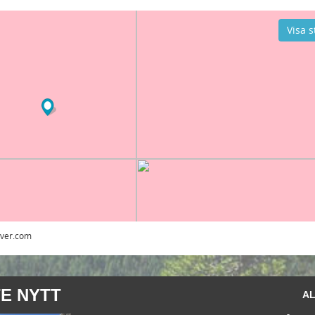
Visa s
rver.com
E NYTT
AL