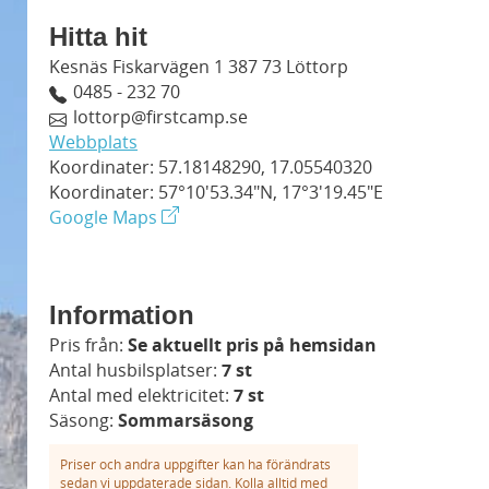
Hitta hit
Kesnäs Fiskarvägen 1 387 73 Löttorp
0485 - 232 70
lottorp@firstcamp.se
Webbplats
Koordinater: 57.18148290, 17.05540320
Koordinater: 57°10'53.34"N, 17°3'19.45"E
Google Maps
Information
Pris från:
Se aktuellt pris på hemsidan
Antal husbilsplatser:
7 st
Antal med elektricitet:
7 st
Säsong:
Sommarsäsong
Priser och andra uppgifter kan ha förändrats
sedan vi uppdaterade sidan. Kolla alltid med