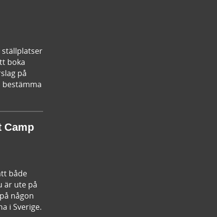
ställplatser
tt boka
rslag på
kan bestämma
st Camp
att både
u är ute på
n på någon
a i Sverige.