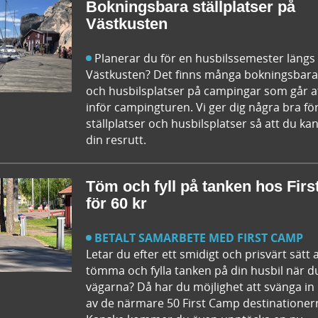
Bokningsbara ställplatser på
Västkusten
Planerar du för en husbilssemester längs
Västkusten? Det finns många bokningsbara 
och husbilsplatser på campingar som går a
inför campingturen. Vi ger dig några bra fö
ställplatser och husbilsplatser så att du 
din resrutt.
Töm och fyll på tanken hos Fir
för 60 kr
BETALT SAMARBETE MED FIRST CAMP
Letar du efter ett smidigt och prisvärt sätt 
tömma och fylla tanken på din husbil när d
vägarna? Då har du möjlighet att svänga i
av de närmare 50 First Camp destinationern