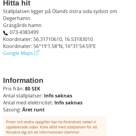
Hitta hit
Ställplatsen ligger på Ölands östra sida sydost om
Degerhamn
Gräsgårds hamn
073-4383499
Koordinater: 56.31710610, 16.53183010
Koordinater: 56°19'1.58"N, 16°31'54.59"E
Google Maps
Information
Pris från:
80 SEK
Antal ställplatser:
Info saknas
Antal med elektricitet:
Info saknas
Säsong:
Året runt
Priser och andra uppgifter kan ha förändrats sedan vi
uppdaterade sidan. Kolla alltid med ställplatsen för att
försäkra dig om att informationen stämmer.