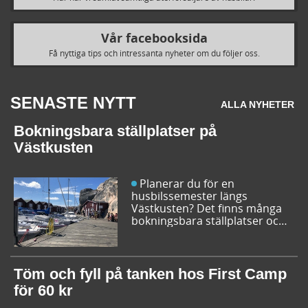
Vår facebooksida
Få nyttiga tips och intressanta nyheter om du följer oss.
SENASTE NYTT
ALLA NYHETER
Bokningsbara ställplatser på
Västkusten
Planerar du för en
husbilssemester längs
Västkusten? Det finns många
bokningsbara ställplatser och
husbilsplatser på campingar
som går att boka inför
campingturen. Vi ger dig några
bra förslag på ställplatser och
Töm och fyll på tanken hos First Camp
husbilsplatser så att du kan
för 60 kr
bestämma din resrutt.