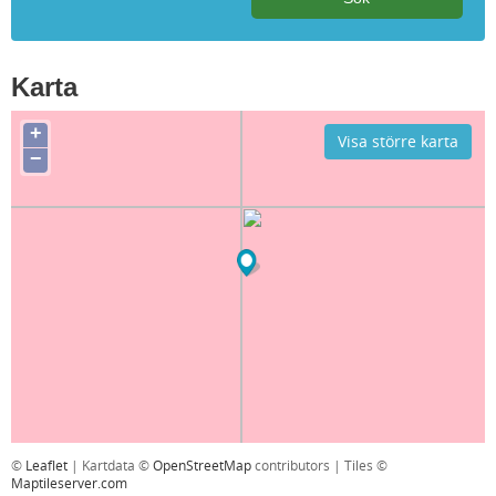
Karta
+
Visa större karta
−
©
Leaflet
| Kartdata ©
OpenStreetMap
contributors | Tiles ©
Maptileserver.com