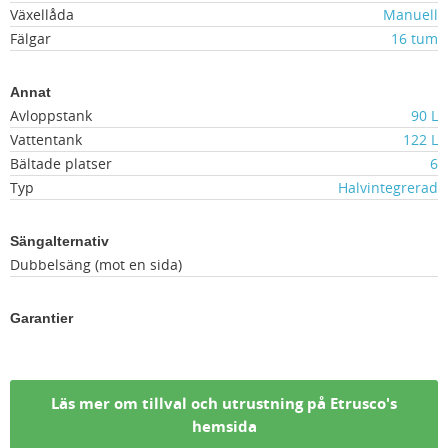
Växellåda
Manuell
Fälgar
16 tum
Annat
Avloppstank
90 L
Vattentank
122 L
Bältade platser
6
Typ
Halvintegrerad
Sängalternativ
Dubbelsäng (mot en sida)
Garantier
Läs mer om tillval och utrustning på Etrusco's
hemsida