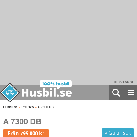
HUSVAGN.SE
»
»
Husbil.se
Etrusco
A 7300 DB
A 7300 DB
« Gå till sök
Från 799 000 kr