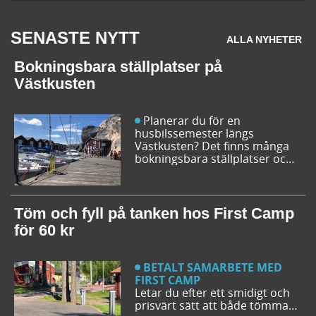
SENASTE NYTT
ALLA NYHETER
Bokningsbara ställplatser på
Västkusten
Planerar du för en
husbilssemester längs
Västkusten? Det finns många
bokningsbara ställplatser och
husbilsplatser på campingar
som går att boka inför
campingturen. Vi ger dig några
bra förslag på ställplatser och
Töm och fyll på tanken hos First Camp
husbilsplatser så att du kan
för 60 kr
bestämma din resrutt.
BETALT SAMARBETE MED
FIRST CAMP
Letar du efter ett smidigt och
prisvärt sätt att både tömma