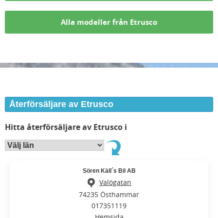
Alla modeller från Etrusco
Återförsäljare av Etrusco
Hitta återförsäljare av Etrusco i
Sören Käll´s Bil AB
Valögatan
74235 Östhammar
017351119
Hemsida