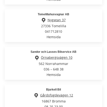
Tomelillahusvagnar AB
Nygatan 37
27336 Tomelilla
041712810
Hemsida
Sandor och Lasses Bilservice AB
Örnabergsvägen 10
562 Norrahammar
036 – 648 38
Hemsida
Bjurkell Bil
Gårdsfogdevägen 12
16867 Bromma
08-25 23 00