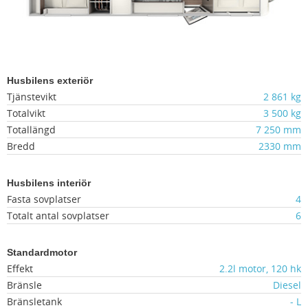
Husbilens exteriör
Tjänstevikt
2 861 kg
Totalvikt
3 500 kg
Totallängd
7 250 mm
Bredd
2330 mm
Husbilens interiör
Fasta sovplatser
4
Totalt antal sovplatser
6
Standardmotor
Effekt
2.2l motor, 120 hk
Bränsle
Diesel
Bränsletank
- L