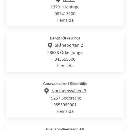
13791 Haninge
087413100
Hemsida
Bengt i Örkeljunga
Skåneporten 2
28638 Örkelljunga
043555500
Hemsida
Caravanhallen i Södertälje
Norrhemsvägen 3
15257 Södertälje
0855099001
Hemsida
Husvagn-Svensson AB