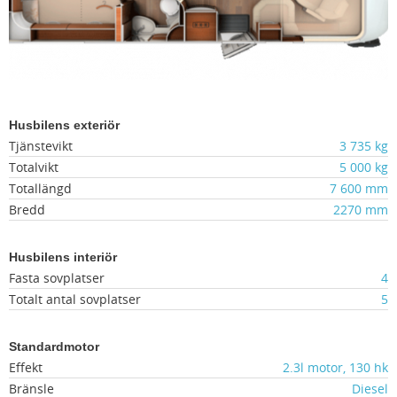
Husbilens exteriör
Tjänstevikt
3 735 kg
Totalvikt
5 000 kg
Totallängd
7 600 mm
Bredd
2270 mm
Husbilens interiör
Fasta sovplatser
4
Totalt antal sovplatser
5
Standardmotor
Effekt
2.3l motor, 130 hk
Bränsle
Diesel