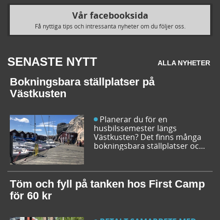
Vår facebooksida
Få nyttiga tips och intressanta nyheter om du följer oss.
SENASTE NYTT
ALLA NYHETER
Bokningsbara ställplatser på
Västkusten
Planerar du för en
husbilssemester längs
Västkusten? Det finns många
bokningsbara ställplatser och
husbilsplatser på campingar
som går att boka inför
campingturen. Vi ger dig några
bra förslag på ställplatser och
Töm och fyll på tanken hos First Camp
husbilsplatser så att du kan
för 60 kr
bestämma din resrutt.