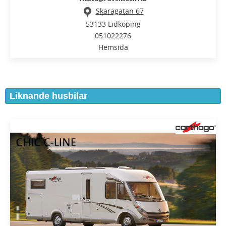
Skaragatan 67
53133 Lidköping
051022276
Hemsida
Liknande husbilar