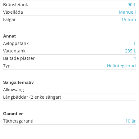
Bränsletank
90 L
Växellåda
Manuell
Fälgar
15 tum
Annat
Avloppstank
- L
Vattentank
235 L
Bältade platser
4
Typ
Helintegrerad
Sängalternativ
Alkovsäng
Långbäddar (2 enkelsängar)
Garantier
Täthetsgaranti
10 år