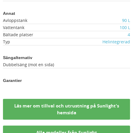
Annat
Avloppstank
90 L
Vattentank
100 L
Bältade platser
4
Typ
Helintegrerad
Sängalternativ
Dubbelsäng (mot en sida)
Garantier
Läs mer om tillval och utrustning på Sunlight's
hemsida
Alla modeller från Sunlight