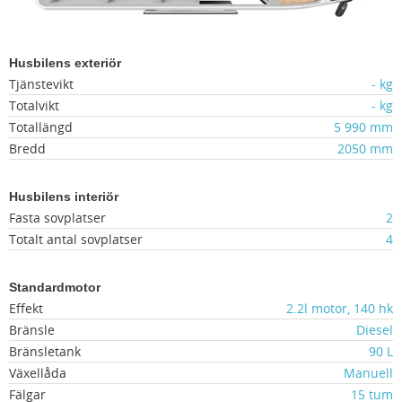
Husbilens exteriör
Tjänstevikt
- kg
Totalvikt
- kg
Totallängd
5 990 mm
Bredd
2050 mm
Husbilens interiör
Fasta sovplatser
2
Totalt antal sovplatser
4
Standardmotor
Effekt
2.2l motor, 140 hk
Bränsle
Diesel
Bränsletank
90 L
Växellåda
Manuell
Fälgar
15 tum