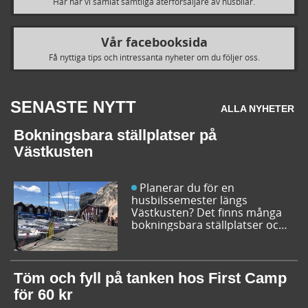
Här har vi samlat samtliga återförsäljare av husbilar.
Vår facebooksida
Få nyttiga tips och intressanta nyheter om du följer oss.
SENASTE NYTT
ALLA NYHETER
Bokningsbara ställplatser på
Västkusten
Planerar du för en
husbilssemester längs
Västkusten? Det finns många
bokningsbara ställplatser och
husbilsplatser på campingar
som går att boka inför
campingturen. Vi ger dig några
bra förslag på ställplatser och
Töm och fyll på tanken hos First Camp
husbilsplatser så att du kan
för 60 kr
bestämma din resrutt.