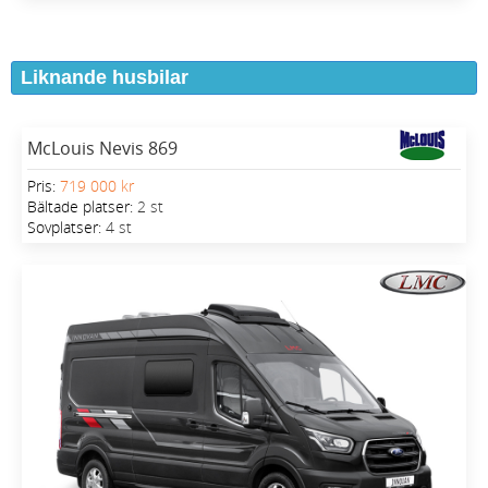
Liknande husbilar
McLouis Nevis 869
Pris:
719 000 kr
Bältade platser:
2 st
Sovplatser:
4 st