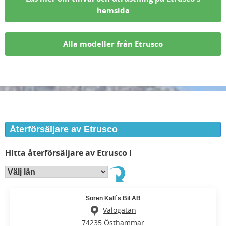
hemsida
Alla modeller från Etrusco
Återförsäljare av Etrusco
Hitta återförsäljare av Etrusco i
Sören Käll´s Bil AB
Valögatan
74235 Östhammar