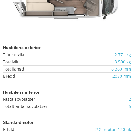
Husbilens exteriör
Tjänstevikt
2 771 kg
Totalvikt
3 500 kg
Totallängd
6 360 mm
Bredd
2050 mm
Husbilens interiör
Fasta sovplatser
2
Totalt antal sovplatser
5
Standardmotor
Effekt
2.2l motor, 120 hk