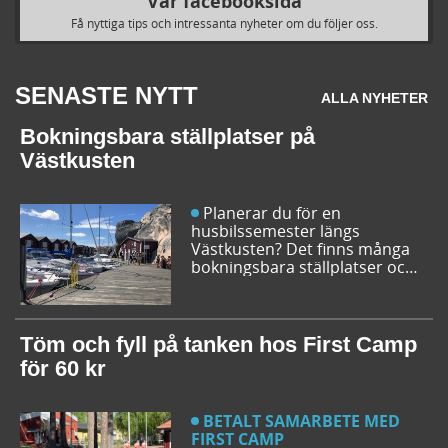
Vår facebooksida
Få nyttiga tips och intressanta nyheter om du följer oss.
SENASTE NYTT
ALLA NYHETER
Bokningsbara ställplatser på
Västkusten
Planerar du för en
husbilssemester längs
Västkusten? Det finns många
bokningsbara ställplatser och
husbilsplatser på campingar
som går att boka inför
campingturen. Vi ger dig några
bra förslag på ställplatser och
Töm och fyll på tanken hos First Camp
husbilsplatser så att du kan
för 60 kr
bestämma din resrutt.
BETALT SAMARBETE MED
FIRST CAMP