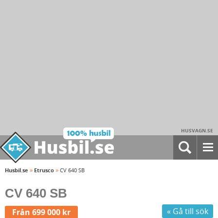
HUSVAGN.SE
»
»
Husbil.se
Etrusco
CV 640 SB
CV 640 SB
« Gå till sök
Från 699 000 kr