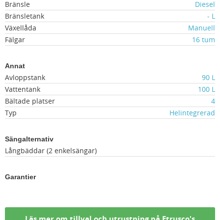
Bränsle
Diesel
Bränsletank
- L
Växellåda
Manuell
Fälgar
16 tum
Annat
Avloppstank
90 L
Vattentank
100 L
Bältade platser
4
Typ
Helintegrerad
Sängalternativ
Långbäddar (2 enkelsängar)
Garantier
Läs mer om tillval och utrustning på Etrusco's