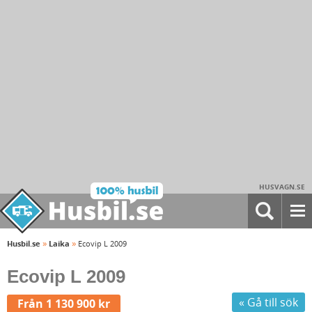
HUSVAGN.SE
»
»
Husbil.se
Laika
Ecovip L 2009
Ecovip L 2009
« Gå till sök
Från 1 130 900 kr