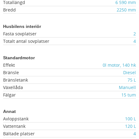
Totallängd
6 590 mm
Bredd
2250 mm
Husbilens interiör
Fasta sovplatser
2
Totalt antal sovplatser
4
Standardmotor
Effekt
0l motor, 140 hk
Bränsle
Diesel
Bränsletank
75 L
Växellåda
Manuell
Fälgar
15 tum
Annat
Avloppstank
100 L
Vattentank
120 L
Bältade platser
4