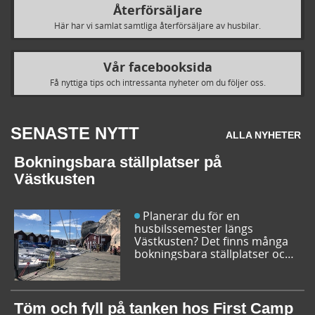
Återförsäljare
Här har vi samlat samtliga återförsäljare av husbilar.
Vår facebooksida
Få nyttiga tips och intressanta nyheter om du följer oss.
SENASTE NYTT
ALLA NYHETER
Bokningsbara ställplatser på
Västkusten
Planerar du för en
husbilssemester längs
Västkusten? Det finns många
bokningsbara ställplatser och
husbilsplatser på campingar
som går att boka inför
campingturen. Vi ger dig några
bra förslag på ställplatser och
Töm och fyll på tanken hos First Camp