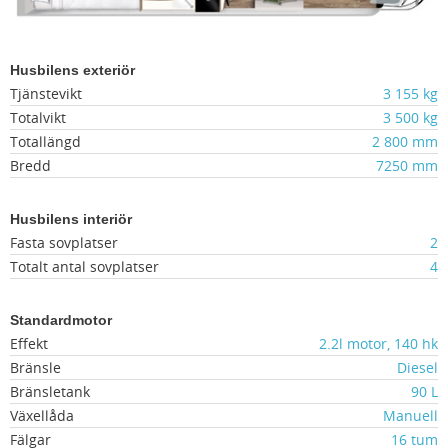
Husbilens exteriör
Tjänstevikt
3 155 kg
Totalvikt
3 500 kg
Totallängd
2 800 mm
Bredd
7250 mm
Husbilens interiör
Fasta sovplatser
2
Totalt antal sovplatser
4
Standardmotor
Effekt
2.2l motor, 140 hk
Bränsle
Diesel
Bränsletank
90 L
Växellåda
Manuell
Fälgar
16 tum