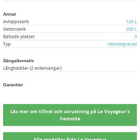
Annat
Avloppstank
120 L
Vattentank
200 L
Bältade platser
3
Typ
Helintegrerad
Sängalternativ
Långbäddar (2 enkelsängar)
Garantier
Läs mer om tillval och utrustning på Le Voyageur's
hemsida
Alla modeller från Le Voyageur