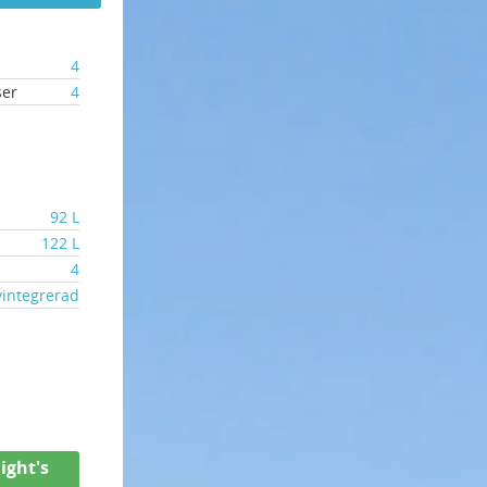
4
ser
4
92 L
122 L
4
vintegrerad
ight's