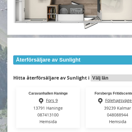
Återförsäljare av Sunlight
Hitta återförsäljare av Sunlight i
Caravanhallen Haninge
Forsbergs Fritidscent
Fors 9
Fölehagsväge
13791 Haninge
39239 Kalmar
087413100
048088944
Hemsida
Hemsida