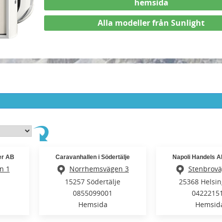
hemsida
Alla modeller från Sunlight
er AB
Caravanhallen i Södertälje
Napoli Handels A
n 1
Norrhemsvägen 3
Stenbrovä
15257 Södertälje
25368 Helsi
0855099001
0422215
Hemsida
Hemsid