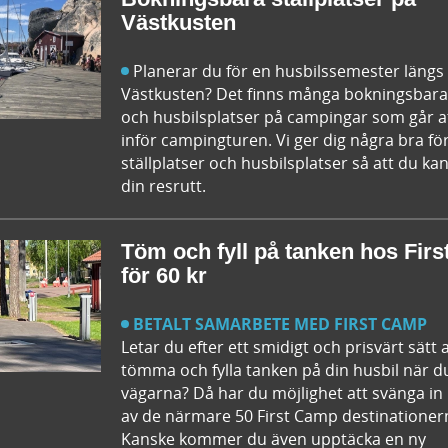
Västkusten
Planerar du för en husbilssemester längs
Västkusten? Det finns många bokningsbara 
och husbilsplatser på campingar som går a
inför campingturen. Vi ger dig några bra fö
ställplatser och husbilsplatser så att du 
din resrutt.
Töm och fyll på tanken hos Fir
för 60 kr
BETALT SAMARBETE MED FIRST CAMP
Letar du efter ett smidigt och prisvärt sätt 
tömma och fylla tanken på din husbil när d
vägarna? Då har du möjlighet att svänga i
av de närmare 50 First Camp destinationern
Kanske kommer du även upptäcka en ny