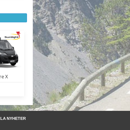
re X
LA NYHETER