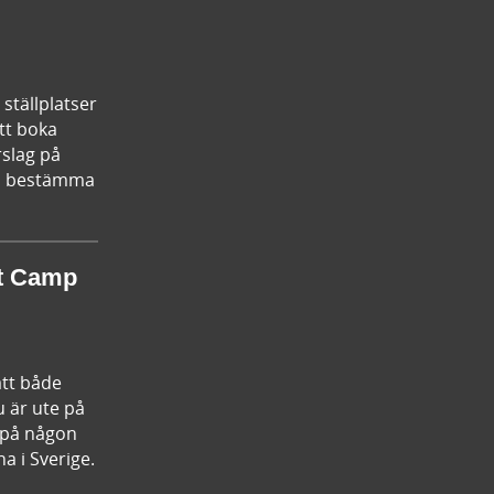
ställplatser
tt boka
rslag på
kan bestämma
st Camp
att både
u är ute på
n på någon
a i Sverige.