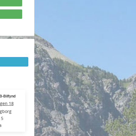
B-Bilfynd
gen 18
ngborg
15
a