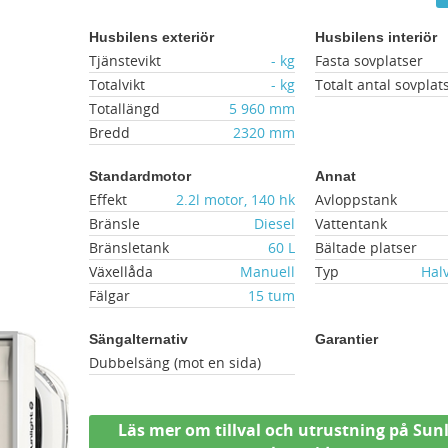
Husbilens exteriör
Husbilens interiör
Tjänstevikt
- kg
Fasta sovplatser
Totalvikt
- kg
Totalt antal sovplat
Totallängd
5 960 mm
Bredd
2320 mm
Standardmotor
Annat
Effekt
2.2l motor, 140 hk
Avloppstank
Bränsle
Diesel
Vattentank
Bränsletank
60 L
Bältade platser
Växellåda
Manuell
Typ
Hal
Fälgar
15 tum
Sängalternativ
Garantier
Dubbelsäng (mot en sida)
Läs mer om tillval och utrustning på Sunl