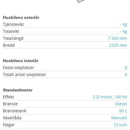
Husbilens exteriör
Tjänstevikt
- kg
Totalvikt
- kg
Totallängd
7 260 mm
Bredd
2320 mm
Husbilens interiör
Fasta sovplatser
6
Totalt antal sovplatser
6
Standardmotor
Effekt
2.2l motor, 140 hk
Bränsle
Diesel
Bränsletank
60 L
Växellåda
Manuell
Fälgar
15 tum