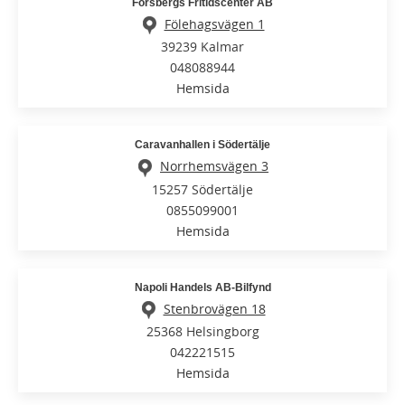
Forsbergs Fritidscenter AB
Fölehagsvägen 1
39239 Kalmar
048088944
Hemsida
Caravanhallen i Södertälje
Norrhemsvägen 3
15257 Södertälje
0855099001
Hemsida
Napoli Handels AB-Bilfynd
Stenbrovägen 18
25368 Helsingborg
042221515
Hemsida