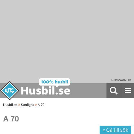
HUSVAGN.SE
»
»
Husbil.se
Sunlight
A 70
A 70
« Gå till sök