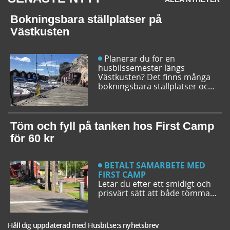
Bokningsbara ställplatser på
Västkusten
Planerar du för en
husbilssemester längs
Västkusten? Det finns många
bokningsbara ställplatser och
husbilsplatser på campingar
som går att boka inför
campingturen. Vi ger dig några
bra förslag på ställplatser och
Töm och fyll på tanken hos First Camp
husbilsplatser så att du kan
för 60 kr
bestämma din resrutt.
BETALT SAMARBETE MED
FIRST CAMP
Letar du efter ett smidigt och
prisvärt sätt att både tömma
och fylla tanken på din husbil
när du är ute på vägarna? Då
har du möjlighet att svänga in
Håll dig uppdaterad med Husbil.se:s nyhetsbrev