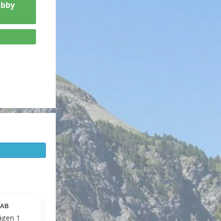
obby
 AB
ägen 1