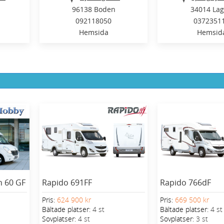
96138 Boden
34014 La
092118050
0372351
Hemsida
Hemsid
 60 GF
Rapido 691FF
Rapido 766dF
Pris:
624 900 kr
Pris:
669 500 kr
Bältade platser:
4 st
Bältade platser:
4 st
Sovplatser:
4 st
Sovplatser:
3 st