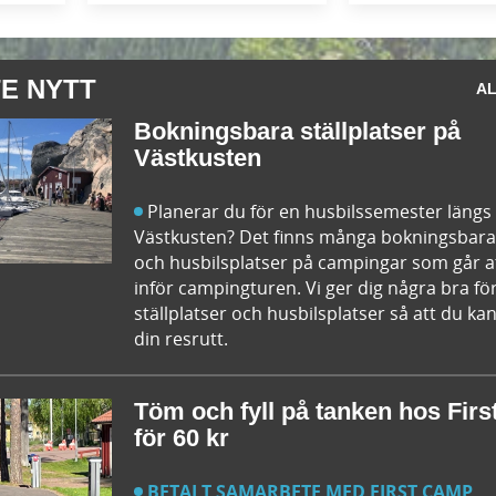
E NYTT
AL
Bokningsbara ställplatser på
Västkusten
Planerar du för en husbilssemester längs
Västkusten? Det finns många bokningsbara 
och husbilsplatser på campingar som går a
inför campingturen. Vi ger dig några bra fö
ställplatser och husbilsplatser så att du 
din resrutt.
Töm och fyll på tanken hos Fir
för 60 kr
BETALT SAMARBETE MED FIRST CAMP