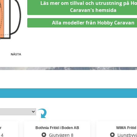
Läs mer om tillval och utrustning på H
Caravan's hemsida
Alla modeller från Hobby Caravan
NÄSTA
r
Bothnia Fritid i Boden AB
WiMA Fritid
 4
Gjutvägen 8
Ljungbyv