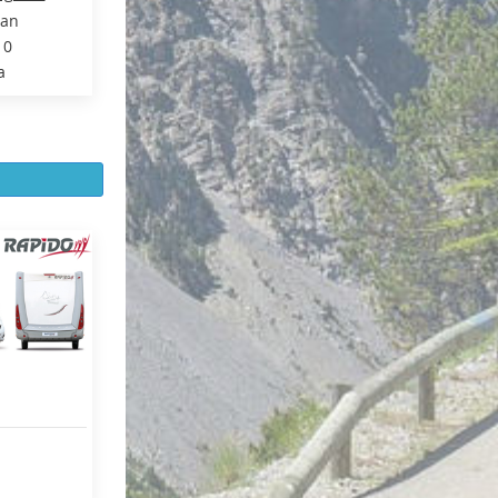
gan
10
a