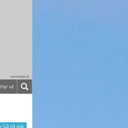
HUSVAGN.SE
Hyr ut
« Gå till sök