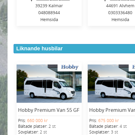
39239 Kalmar
44691 Alvhem
048088944
0303336480
Hemsida
Hemsida
Liknande husbilar
Hobby Premium Van 55 GF
Hobby Premium Van
Pris:
660 000 kr
Pris:
675 000 kr
Bältade platser:
2 st
Bältade platser:
4 st
Sovplatser:
2 st
Sovplatser:
3 st