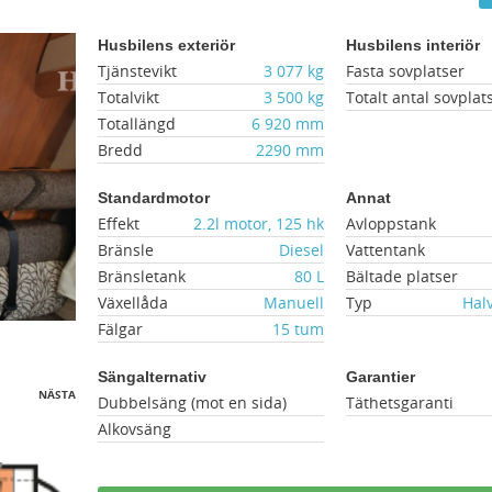
Husbilens exteriör
Husbilens interiör
Tjänstevikt
3 077 kg
Fasta sovplatser
Totalvikt
3 500 kg
Totalt antal sovplat
Totallängd
6 920 mm
Bredd
2290 mm
Standardmotor
Annat
Effekt
2.2l motor, 125 hk
Avloppstank
Bränsle
Diesel
Vattentank
Bränsletank
80 L
Bältade platser
Växellåda
Manuell
Typ
Hal
Fälgar
15 tum
Sängalternativ
Garantier
NÄSTA
Dubbelsäng (mot en sida)
Täthetsgaranti
Alkovsäng