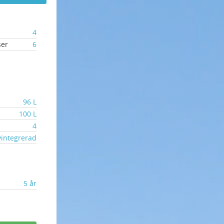
4
ser
6
96 L
100 L
4
vintegrerad
5 år