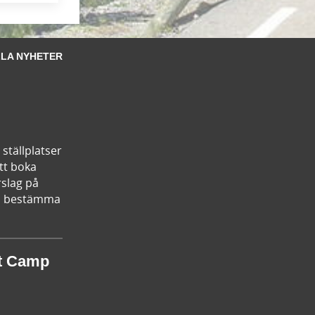
LA NYHETER
ställplatser
tt boka
rslag på
kan bestämma
st Camp