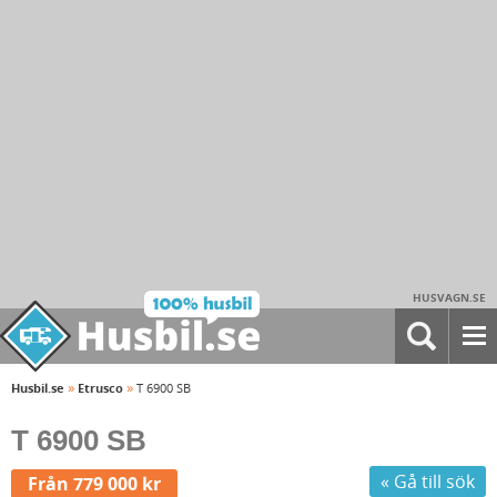
HUSVAGN.SE
»
»
Husbil.se
Etrusco
T 6900 SB
T 6900 SB
« Gå till sök
Från 779 000 kr