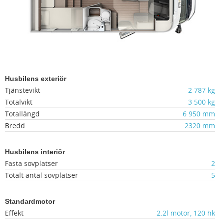
Husbilens exteriör
Tjänstevikt
2 787 kg
Totalvikt
3 500 kg
Totallängd
6 950 mm
Bredd
2320 mm
Husbilens interiör
Fasta sovplatser
2
Totalt antal sovplatser
5
Standardmotor
Effekt
2.2l motor, 120 hk