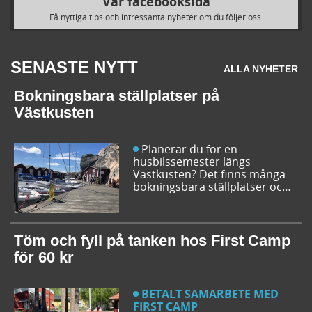
Vår facebooksida
Få nyttiga tips och intressanta nyheter om du följer oss.
SENASTE NYTT
ALLA NYHETER
Bokningsbara ställplatser på
Västkusten
Planerar du för en
husbilssemester längs
Västkusten? Det finns många
bokningsbara ställplatser och
husbilsplatser på campingar
som går att boka inför
campingturen. Vi ger dig några
bra förslag på ställplatser och
Töm och fyll på tanken hos First Camp
husbilsplatser så att du kan
för 60 kr
bestämma din resrutt.
BETALT SAMARBETE MED
FIRST CAMP