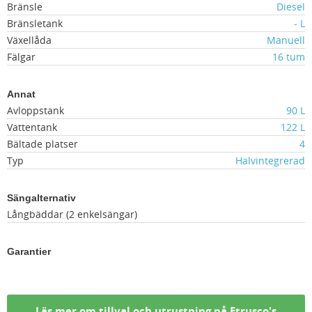
Bränsle
Diesel
Bränsletank
- L
Växellåda
Manuell
Fälgar
16 tum
Annat
Avloppstank
90 L
Vattentank
122 L
Bältade platser
4
Typ
Halvintegrerad
Sängalternativ
Långbäddar (2 enkelsängar)
Garantier
Läs mer om tillval och utrustning på Etrusco's