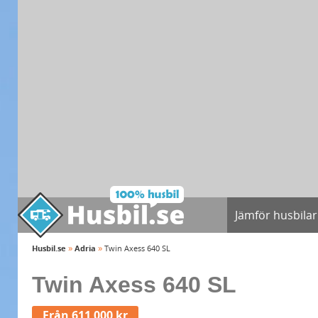
Jämför husbilar
»
»
Husbil.se
Adria
Twin Axess 640 SL
Twin Axess 640 SL
Från 611 000 kr