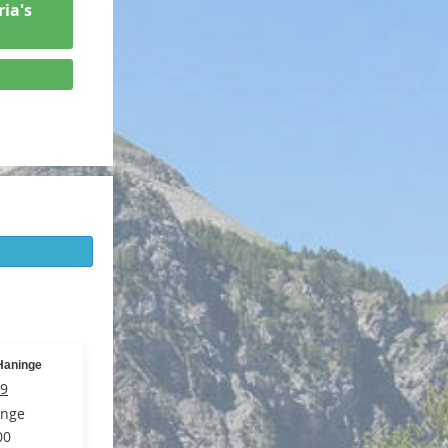
ria's
Haninge
 9
inge
00