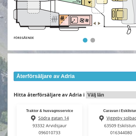
FÖREGÅENDE
Återförsäljare av Adria
Hitta återförsäljare av Adria i
Traktor & husvagnsservice
Caravan i Eskilstu
Södra gatan 14
Viggeby solba
93332 Arvidsjaur
63509 Eskilstun
096010733
016344080