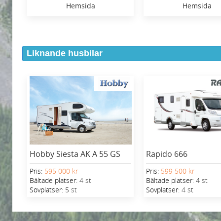
Hemsida
Hemsida
Liknande husbilar
Hobby Siesta AK A 55 GS
Rapido 666
Pris:
595 000 kr
Pris:
599 500 kr
Bältade platser:
4 st
Bältade platser:
4 st
Sovplatser:
5 st
Sovplatser:
4 st