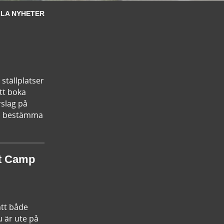
LA NYHETER
ställplatser
tt boka
rslag på
kan bestämma
st Camp
att både
u är ute på