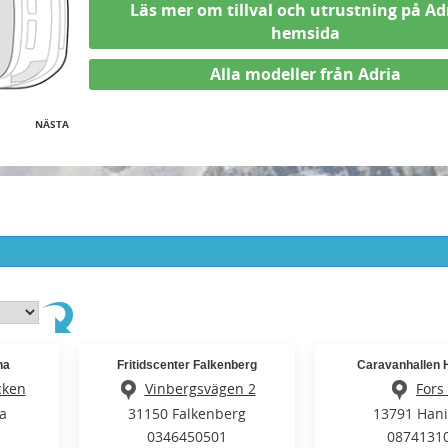
Läs mer om tillval och utrustning på Ad
hemsida
Alla modeller från Adria
NÄSTA
na
Fritidscenter Falkenberg
Caravanhallen 
cken
Vinbergsvägen 2
Fors
a
31150 Falkenberg
13791 Han
0346450501
0874131