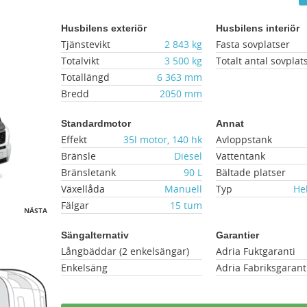
Husbilens exteriör
Husbilens interiör
Tjänstevikt
2 843 kg
Fasta sovplatser
Totalvikt
3 500 kg
Totalt antal sovplat
Totallängd
6 363 mm
Bredd
2050 mm
Standardmotor
Annat
Effekt
35l motor, 140 hk
Avloppstank
Bränsle
Diesel
Vattentank
Bränsletank
90 L
Bältade platser
Växellåda
Manuell
Typ
He
Fälgar
15 tum
NÄSTA
Sängalternativ
Garantier
Långbäddar (2 enkelsängar)
Adria Fuktgaranti
Enkelsäng
Adria Fabriksgarant