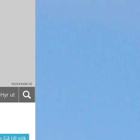
HUSVAGN.SE
Hyr ut
« Gå till sök