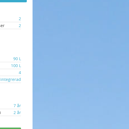
2
ser
2
90 L
100 L
4
lintegrerad
7 år
i
2 år