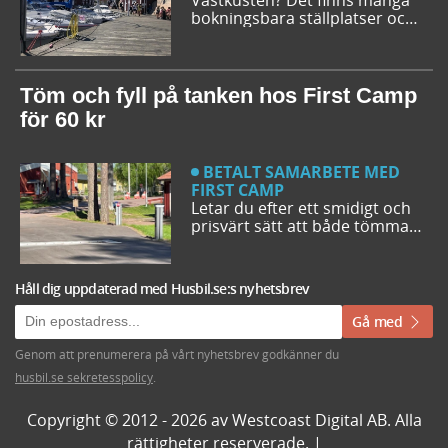
Västkusten? Det finns många
bokningsbara ställplatser och
husbilsplatser på campingar
som går att boka inför
campingturen. Vi ger dig några
bra förslag på ställplatser och
Töm och fyll på tanken hos First Camp
husbilsplatser så att du kan
för 60 kr
bestämma din resrutt.
BETALT SAMARBETE MED
FIRST CAMP
Letar du efter ett smidigt och
prisvärt sätt att både tömma
och fylla tanken på din husbil
när du är ute på vägarna? Då
har du möjlighet att svänga in
Håll dig uppdaterad med Husbil.se:s nyhetsbrev
på någon av de närmare 50
First Camp destinationerna i
Gå med
Sverige. Kanske kommer du
även upptäcka en ny
Genom att prenumerera på vårt nyhetsbrev godkänner du
favoritcamping.
husbil.se sekretesspolicy
.
Copyright © 2012 - 2026 av Westcoast Digital AB. Alla
rättigheter reserverade. |