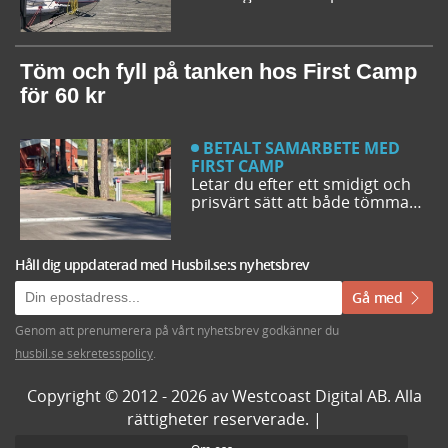
husbilsplatser på campingar
som går att boka inför
campingturen. Vi ger dig några
bra förslag på ställplatser och
Töm och fyll på tanken hos First Camp
husbilsplatser så att du kan
för 60 kr
bestämma din resrutt.
BETALT SAMARBETE MED
FIRST CAMP
Letar du efter ett smidigt och
prisvärt sätt att både tömma
och fylla tanken på din husbil
när du är ute på vägarna? Då
har du möjlighet att svänga in
Håll dig uppdaterad med Husbil.se:s nyhetsbrev
på någon av de närmare 50
First Camp destinationerna i
Gå med
Sverige. Kanske kommer du
även upptäcka en ny
Genom att prenumerera på vårt nyhetsbrev godkänner du
favoritcamping.
husbil.se sekretesspolicy
.
Copyright © 2012 - 2026 av Westcoast Digital AB. Alla
rättigheter reserverade. |