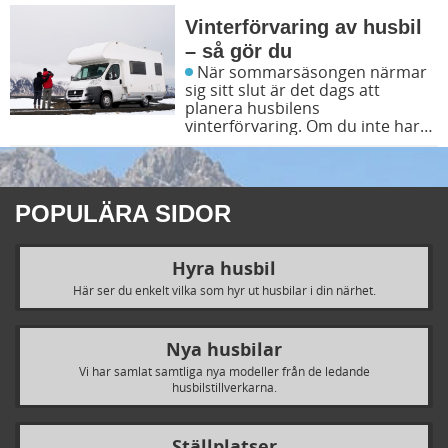
Vinterförvaring av husbil
– så gör du
När sommarsäsongen närmar
sig sitt slut är det dags att
planera husbilens
vinterförvaring. Om du inte har
tänkt använda husbilen alls
under vintern är det extra viktigt
att sköta om den rätt. Här får du
tipsen inför din vinterförvaring
POPULÄRA SIDOR
och även 10 bra tips från
verkstad- och serviceexperten
Sofia på Fritidscenter.
Hyra husbil
Här ser du enkelt vilka som hyr ut husbilar i din närhet.
Nya husbilar
Vi har samlat samtliga nya modeller från de ledande
husbilstillverkarna.
Ställplatser