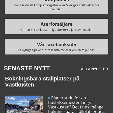
Här ser du ett komplett register över Sveriges ställplatser för
husbilar!
Återförsäljare
Här har vi samlat samtliga återförsäljare av husbilar.
Vår facebooksida
Få nyttiga tips och intressanta nyheter om du följer oss.
SENASTE NYTT
ALLA NYHETER
Bokningsbara ställplatser på
Västkusten
Planerar du för en
husbilssemester längs
Västkusten? Det finns många
bokningsbara ställplatser och