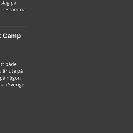
rslag på
kan bestämma
st Camp
att både
u är ute på
n på någon
a i Sverige.