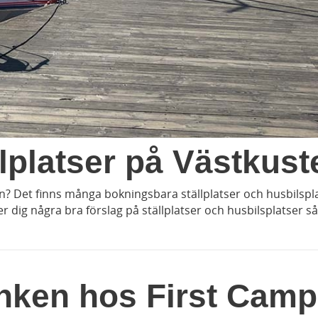
lplatser på Västkust
n? Det finns många bokningsbara ställplatser och husbilspl
 dig några bra förslag på ställplatser och husbilsplatser så
anken hos First Camp