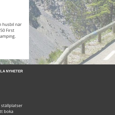
n husbil när
50 First
camping.
LA NYHETER
ställplatser
tt boka