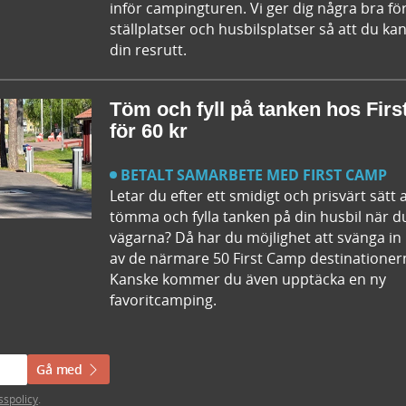
inför campingturen. Vi ger dig några bra fö
ställplatser och husbilsplatser så att du 
din resrutt.
Töm och fyll på tanken hos Fir
för 60 kr
BETALT SAMARBETE MED FIRST CAMP
Letar du efter ett smidigt och prisvärt sätt 
tömma och fylla tanken på din husbil när d
vägarna? Då har du möjlighet att svänga i
av de närmare 50 First Camp destinationern
Kanske kommer du även upptäcka en ny
favoritcamping.
Gå med
sspolicy
.