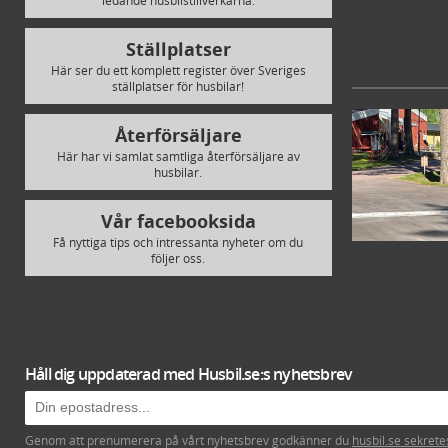
Ställplatser
Här ser du ett komplett register över Sveriges
ställplatser för husbilar!
Återförsäljare
Här har vi samlat samtliga återförsäljare av
husbilar.
Vår facebooksida
Få nyttiga tips och intressanta nyheter om du
följer oss.
Håll dig uppdaterad med Husbil.se:s nyhetsbrev
Genom att prenumerera på vårt nyhetsbrev godkänner du
husbil.se sekrete