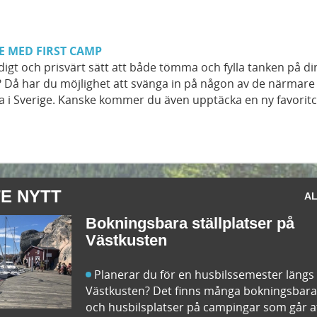
E MED FIRST CAMP
idigt och prisvärt sätt att både tömma och fylla tanken på di
 Då har du möjlighet att svänga in på någon av de närmare 
 i Sverige. Kanske kommer du även upptäcka en ny favorit
E NYTT
AL
Bokningsbara ställplatser på
Västkusten
Planerar du för en husbilssemester längs
Västkusten? Det finns många bokningsbara 
och husbilsplatser på campingar som går a