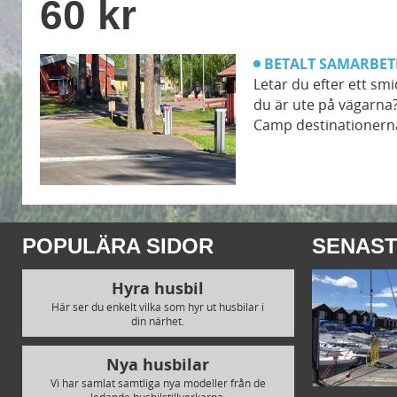
60 kr
BETALT SAMARBET
Letar du efter ett sm
du är ute på vägarna?
Camp destinationerna
POPULÄRA SIDOR
SENAST
Hyra husbil
Här ser du enkelt vilka som hyr ut husbilar i
din närhet.
Nya husbilar
Vi har samlat samtliga nya modeller från de
ledande husbilstillverkarna.