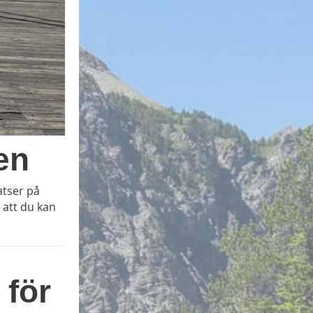
en
atser på
 att du kan
 för