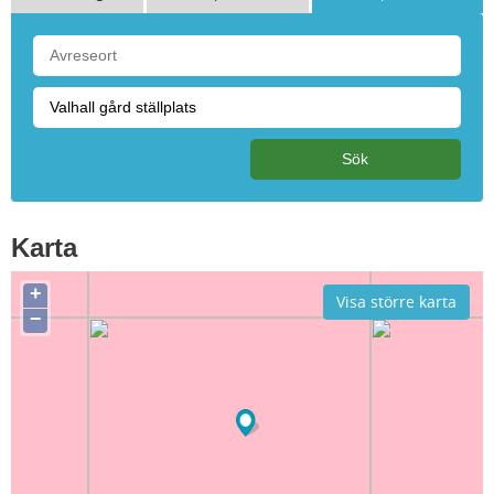
Karta
+
Visa större karta
−