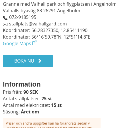
Granne med Valhall park och flygplatsen i Ängelholm
Valhalls byaväg 83 26291 Ängelholm
072-9185195
stallplats@valhallgard.com
Koordinater: 56.28327350, 12.85411190
Koordinater: 56°16'59.78"N, 12°51'14.8"E
Google Maps
BOKA NU
Information
Pris från:
90 SEK
Antal ställplatser:
25 st
Antal med elektricitet:
15 st
Säsong:
Året om
Priser och andra uppgifter kan ha förändrats sedan vi