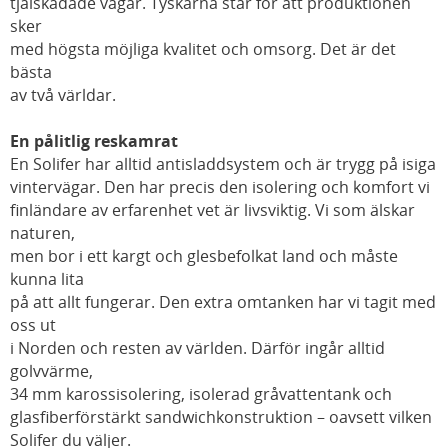
tjälskadade vägar. Tyskarna står för att produktionen
sker
med högsta möjliga kvalitet och omsorg. Det är det
bästa
av två världar.
En pålitlig reskamrat
En Solifer har alltid antisladdsystem och är trygg på isiga
vintervägar. Den har precis den isolering och komfort vi
finländare av erfarenhet vet är livsviktig. Vi som älskar
naturen,
men bor i ett kargt och glesbefolkat land och måste
kunna lita
på att allt fungerar. Den extra omtanken har vi tagit med
oss ut
i Norden och resten av världen. Därför ingår alltid
golvvärme,
34 mm karossisolering, isolerad gråvattentank och
glasfiberförstärkt sandwichkonstruktion – oavsett vilken
Solifer du väljer.