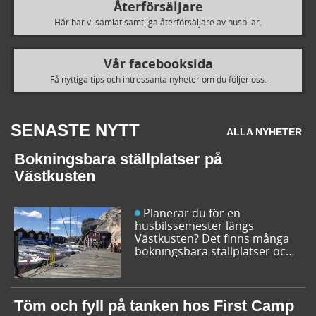
Återförsäljare
Här har vi samlat samtliga återförsäljare av husbilar.
Vår facebooksida
Få nyttiga tips och intressanta nyheter om du följer oss.
SENASTE NYTT
ALLA NYHETER
Bokningsbara ställplatser på
Västkusten
Planerar du för en
husbilssemester längs
Västkusten? Det finns många
bokningsbara ställplatser och
husbilsplatser på campingar
som går att boka inför
campingturen. Vi ger dig några
bra förslag på ställplatser och
Töm och fyll på tanken hos First Camp
husbilsplatser så att du kan