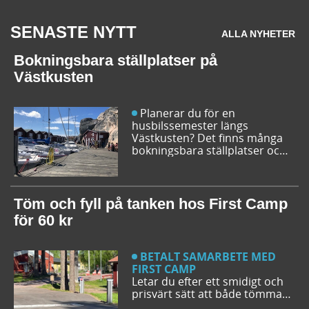
SENASTE NYTT
ALLA NYHETER
Bokningsbara ställplatser på
Västkusten
Planerar du för en
husbilssemester längs
Västkusten? Det finns många
bokningsbara ställplatser och
husbilsplatser på campingar
som går att boka inför
campingturen. Vi ger dig några
bra förslag på ställplatser och
Töm och fyll på tanken hos First Camp
husbilsplatser så att du kan
för 60 kr
bestämma din resrutt.
BETALT SAMARBETE MED
FIRST CAMP
Letar du efter ett smidigt och
prisvärt sätt att både tömma
och fylla tanken på din husbil