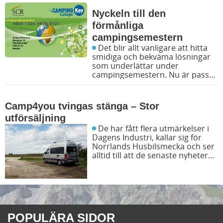
Nyckeln till den
förmånliga
campingsemestern
Det blir allt vanligare att hitta
smidiga och bekväma lösningar
som underlättar under
campingsemestern. Nu är pass
och krångliga bokningspapper
historia, med Camping Key
Europe har du som campar
Camp4you tvingas stänga – Stor
bekvämligheten att använda dig
utförsäljning
av ett och samma kort som ger
dig förmåner, rabatter och
De har fått flera utmärkelser i
försäkring på samma gång.
Dagens Industri, kallar sig för
Norrlands Husbilsmecka och ser
alltid till att de senaste nyheterna
inom Husbilsvärlden finns i
butiken. Efter mycket om och
men har nu Michael Danielsson,
VD för Camp4you tagit det svåra
beslutet att stänga ner butiken.
POPULÄRA SIDOR