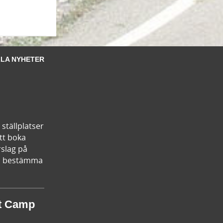
LA NYHETER
ställplatser
tt boka
rslag på
kan bestämma
st Camp