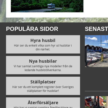
POPULÄRA SIDOR
SENAST
Hyra husbil
Här ser du enkelt vilka som hyr ut husbilar i
din närhet.
Nya husbilar
Vi har samlat samtliga nya modeller från de
ledande husbilstillverkarna.
Ställplatser
Här ser du ett komplett register över Sveriges
ställplatser för husbilar!
Återförsäljare
Här har vi samlat samtliga återförsäljare av