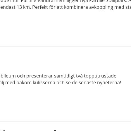
de intill Partille Vandrarhem ligger nya Partille Ställplats. A
endast 13 km. Perfekt för att kombinera avkoppling med sta
ubileum och presenterar samtidigt två topputrustade
ölj med bakom kulisserna och se de senaste nyheterna!