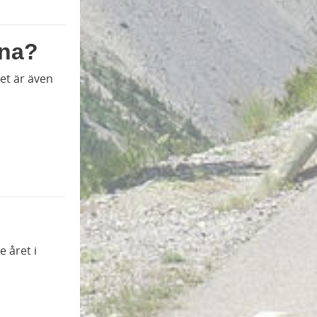
rna?
Det är även
e året i