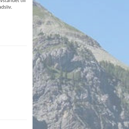
vståndet till
dsliv.