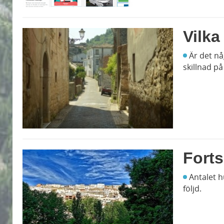
Vilka
Är det någ
skillnad på
Fort
Antalet hu
följd.