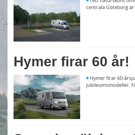
I ett naturskönt områ
centrala Göteborg är 
Hymer firar 60 år!
Hymer firar 60-årsj
jubileumsmodeller. F