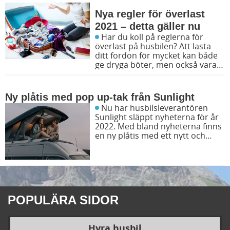
Nya regler för överlast
2021 – detta gäller nu
Har du koll på reglerna för
överlast på husbilen? Att lasta
ditt fordon för mycket kan både
ge dryga böter, men också vara
en säkerhetsrisk. I januari 2021
kom nya regler och detta gäller
nu!
Ny plåtis med pop up-tak från Sunlight
Nu har husbilsleverantören
Sunlight släppt nyheterna för år
2022. Med bland nyheterna finns
en ny plåtis med ett nytt och
spännande pop up-tak!
POPULÄRA SIDOR
Hyra husbil