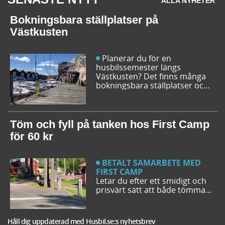
ALLA NYHETER
Bokningsbara ställplatser på
Västkusten
Planerar du för en
husbilssemester längs
Västkusten? Det finns många
bokningsbara ställplatser och
husbilsplatser på campingar
som går att boka inför
campingturen. Vi ger dig några
bra förslag på ställplatser och
Töm och fyll på tanken hos First Camp
husbilsplatser så att du kan
för 60 kr
bestämma din resrutt.
BETALT SAMARBETE MED
FIRST CAMP
Letar du efter ett smidigt och
prisvärt sätt att både tömma
och fylla tanken på din husbil
när du är ute på vägarna? Då
har du möjlighet att svänga in
Håll dig uppdaterad med Husbil.se:s nyhetsbrev