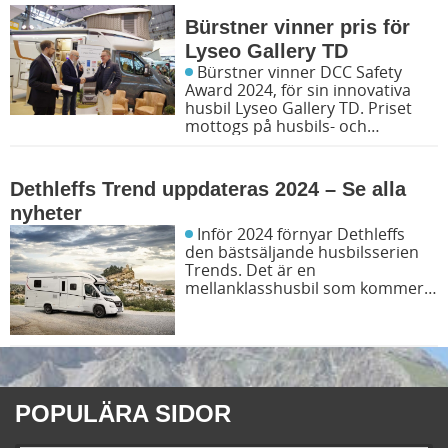
Bürstner vinner pris för
Lyseo Gallery TD
Bürstner vinner DCC Safety
Award 2024, för sin innovativa
husbil Lyseo Gallery TD. Priset
mottogs på husbils- och
husvagnsmässan CMT 2024 i
Stuttgart i Tyskland.
Dethleffs Trend uppdateras 2024 – Se alla
nyheter
Inför 2024 förnyar Dethleffs
den bästsäljande husbilsserien
Trends. Det är en
mellanklasshusbil som kommer
med ny utformning på
exteriören, ny interiör, mycket
extra utrustning och attraktiva
utrustningspaket.
POPULÄRA SIDOR