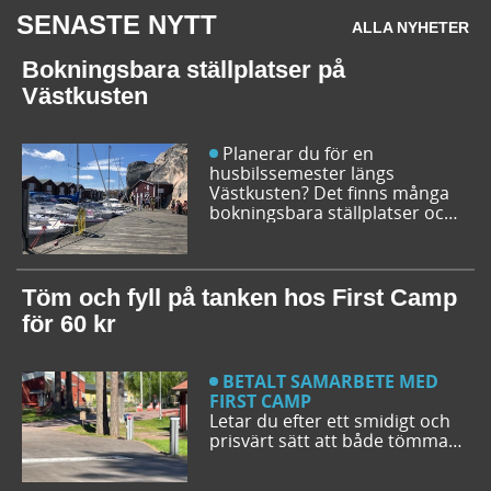
SENASTE NYTT
ALLA NYHETER
Bokningsbara ställplatser på
Västkusten
Planerar du för en
husbilssemester längs
Västkusten? Det finns många
bokningsbara ställplatser och
husbilsplatser på campingar
som går att boka inför
campingturen. Vi ger dig några
bra förslag på ställplatser och
Töm och fyll på tanken hos First Camp
husbilsplatser så att du kan
för 60 kr
bestämma din resrutt.
BETALT SAMARBETE MED
FIRST CAMP
Letar du efter ett smidigt och
prisvärt sätt att både tömma
och fylla tanken på din husbil
när du är ute på vägarna? Då