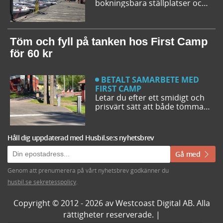
bokningsbara ställplatser och
husbilsplatser på campingar
som går att boka inför
campingturen. Vi ger dig några
bra förslag på ställplatser och
Töm och fyll på tanken hos First Camp
husbilsplatser så att du kan
för 60 kr
bestämma din resrutt.
BETALT SAMARBETE MED
FIRST CAMP
Letar du efter ett smidigt och
prisvärt sätt att både tömma
och fylla tanken på din husbil
när du är ute på vägarna? Då
har du möjlighet att svänga in
Håll dig uppdaterad med Husbil.se:s nyhetsbrev
på någon av de närmare 50
First Camp destinationerna i
Gå med
Sverige. Kanske kommer du
även upptäcka en ny
Genom att prenumerera på vårt nyhetsbrev godkänner du
favoritcamping.
husbil.se sekretesspolicy
.
Copyright © 2012 - 2026 av Westcoast Digital AB. Alla
rättigheter reserverade. |