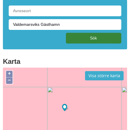
Karta
+
Visa större karta
−