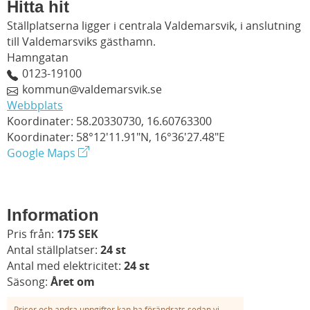
Hitta hit
Ställplatserna ligger i centrala Valdemarsvik, i anslutning
till Valdemarsviks gästhamn.
Hamngatan
0123-19100
kommun@valdemarsvik.se
Webbplats
Koordinater: 58.20330730, 16.60763300
Koordinater: 58°12'11.91"N, 16°36'27.48"E
Google Maps
Information
Pris från:
175 SEK
Antal ställplatser:
24 st
Antal med elektricitet:
24 st
Säsong:
Året om
Priser och andra uppgifter kan ha förändrats sedan vi