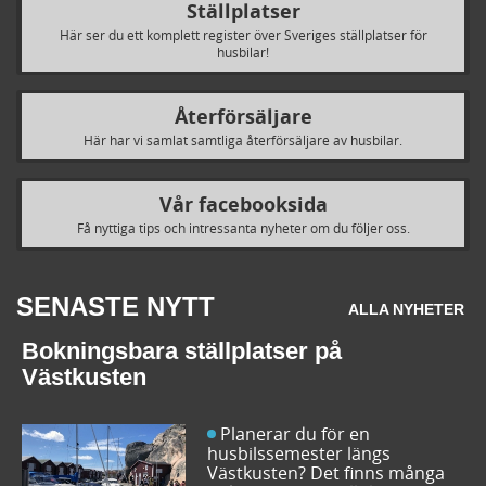
Ställplatser
Här ser du ett komplett register över Sveriges ställplatser för
husbilar!
Återförsäljare
Här har vi samlat samtliga återförsäljare av husbilar.
Vår facebooksida
Få nyttiga tips och intressanta nyheter om du följer oss.
SENASTE NYTT
ALLA NYHETER
Bokningsbara ställplatser på
Västkusten
Planerar du för en
husbilssemester längs
Västkusten? Det finns många