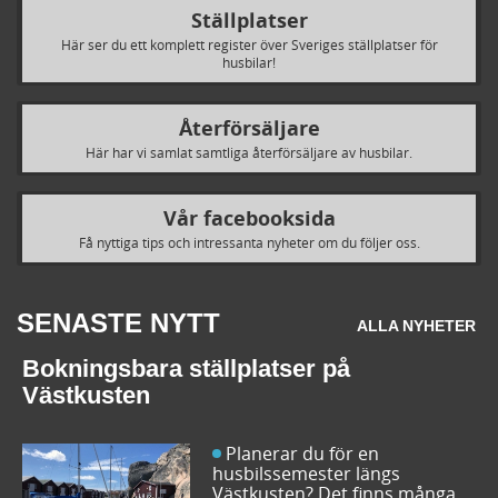
Ställplatser
Här ser du ett komplett register över Sveriges ställplatser för
husbilar!
Återförsäljare
Här har vi samlat samtliga återförsäljare av husbilar.
Vår facebooksida
Få nyttiga tips och intressanta nyheter om du följer oss.
SENASTE NYTT
ALLA NYHETER
Bokningsbara ställplatser på
Västkusten
Planerar du för en
husbilssemester längs
Västkusten? Det finns många