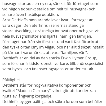
husvagn startade en ny era, särskilt för företaget som
vid någon tidpunkt ställde om helt till husvagns- och
senare även husbilsproduktion.
Arist Dethleffs pionjäranda lever kvar i företaget än i
våra dagar. Den återfinns i seriernas ständiga
vidareutveckling, i oräkneliga innovationer och givetvis i
hela husvagnshistoriens hjärta: nämligen familjen.
Företaget har från sin första stund varit fast förankrat i
den tyska orten Isny im Allgäu och har alltid siktet inställt
på kärnan i varumärket: att vara ”familjens vän”.
Dethleffs är en del av den starka Erwin Hymer Group,
som förenar fritidsfordonstillverkare, tillbehörsspecialist
samt hyres- och finansieringstjänster under ett tak.
Pålitlighet
Dethleffs står för högkvalitativa komponenter och
kvalitet "Made in Germany", vilket gör att kunder kan
njuta av långvarig körglädje.
Dethleffs bygger pålitliga och säkra fordon som behåller