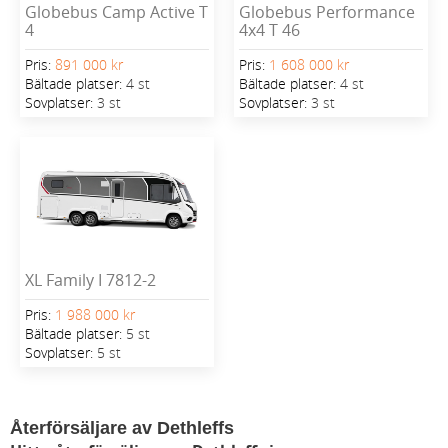
Globebus Camp Active T
Globebus Performance
4
4x4 T 46
Pris:
891 000 kr
Pris:
1 608 000 kr
Bältade platser:
4 st
Bältade platser:
4 st
Sovplatser:
3 st
Sovplatser:
3 st
XL Family I 7812-2
Pris:
1 988 000 kr
Bältade platser:
5 st
Sovplatser:
5 st
Återförsäljare av Dethleffs