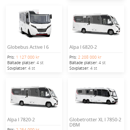
Globebus Active I 6
Alpa I 6820-2
Pris:
1 127 000 kr
Pris:
2 208 000 kr
Bältade platser:
4 st
Bältade platser:
4 st
Sovplatser:
4 st
Sovplatser:
4 st
Alpa I 7820-2
Globetrotter XL I 7850-2
DBM
Pris:
2 254 000 kr