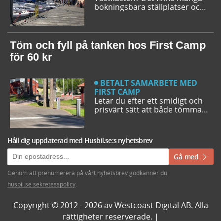
bokningsbara ställplatser och
husbilsplatser på campingar
som går att boka inför
campingturen. Vi ger dig några
bra förslag på ställplatser och
Töm och fyll på tanken hos First Camp
husbilsplatser så att du kan
för 60 kr
bestämma din resrutt.
BETALT SAMARBETE MED
FIRST CAMP
Letar du efter ett smidigt och
prisvärt sätt att både tömma
och fylla tanken på din husbil
när du är ute på vägarna? Då
har du möjlighet att svänga in
Håll dig uppdaterad med Husbil.se:s nyhetsbrev
på någon av de närmare 50
First Camp destinationerna i
Gå med
Sverige. Kanske kommer du
även upptäcka en ny
Genom att prenumerera på vårt nyhetsbrev godkänner du
favoritcamping.
husbil.se sekretesspolicy
.
Copyright © 2012 - 2026 av Westcoast Digital AB. Alla
rättigheter reserverade. |