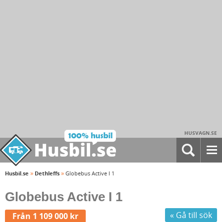
HUSVAGN.SE
»
»
Husbil.se
Dethleffs
Globebus Active I 1
Globebus Active I 1
« Gå till sök
Från 1 109 000 kr