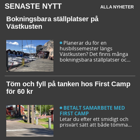
SENASTE NYTT
ALLA NYHETER
Bokningsbara ställplatser på
Västkusten
Planerar du för en
husbilssemester längs
Västkusten? Det finns många
bokningsbara ställplatser och
husbilsplatser på campingar
som går att boka inför
campingturen. Vi ger dig några
bra förslag på ställplatser och
Töm och fyll på tanken hos First Camp
husbilsplatser så att du kan
för 60 kr
bestämma din resrutt.
BETALT SAMARBETE MED
FIRST CAMP
Letar du efter ett smidigt och
prisvärt sätt att både tömma
och fylla tanken på din husbil
när du är ute på vägarna? Då