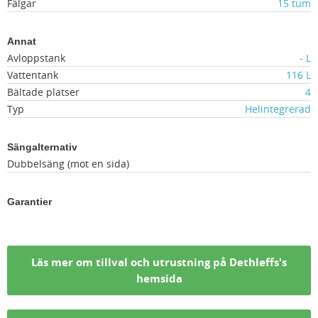
Fälgar
15 tum
Annat
Avloppstank
- L
Vattentank
116 L
Bältade platser
4
Typ
Helintegrerad
Sängalternativ
Dubbelsäng (mot en sida)
Garantier
Läs mer om tillval och utrustning på Dethleffs's
hemsida