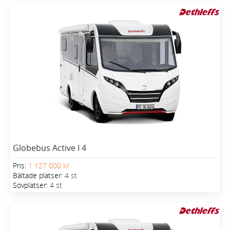
Globebus Active I 4
Pris:
1 127 000 kr
Bältade platser:
4 st
Sovplatser:
4 st