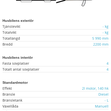
Husbilens exteriör
Tjänstevikt
- kg
Totalvikt
- kg
Totallängd
5 990 mm
Bredd
2200 mm
Husbilens interiör
Fasta sovplatser
4
Totalt antal sovplatser
4
Standardmotor
Effekt
2l motor, 140 hk
Bränsle
Diesel
Bränsletank
- L
Växellåda
Manuell