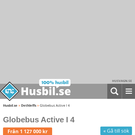
HUSVAGN.SE
»
»
Husbil.se
Dethleffs
Globebus Active I 4
Globebus Active I 4
« Gå till sök
Från 1 127 000 kr