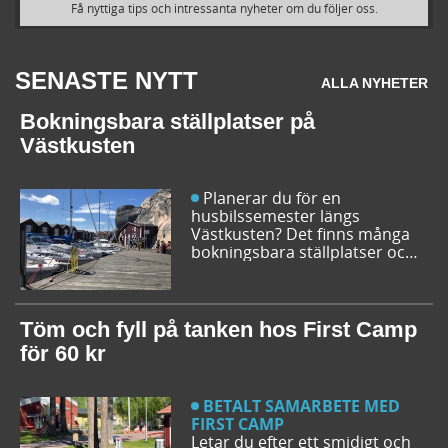
Få nyttiga tips och intressanta nyheter om du följer oss.
SENASTE NYTT
ALLA NYHETER
Bokningsbara ställplatser på
Västkusten
Planerar du för en
husbilssemester längs
Västkusten? Det finns många
bokningsbara ställplatser och
husbilsplatser på campingar
som går att boka inför
campingturen. Vi ger dig några
bra förslag på ställplatser och
Töm och fyll på tanken hos First Camp
husbilsplatser så att du kan
för 60 kr
bestämma din resrutt.
BETALT SAMARBETE MED
FIRST CAMP
Letar du efter ett smidigt och