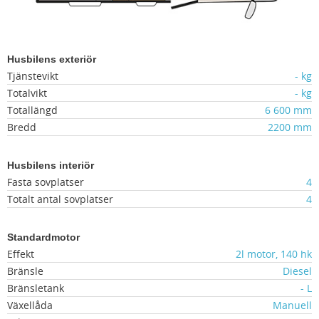
Husbilens exteriör
Tjänstevikt
- kg
Totalvikt
- kg
Totallängd
6 600 mm
Bredd
2200 mm
Husbilens interiör
Fasta sovplatser
4
Totalt antal sovplatser
4
Standardmotor
Effekt
2l motor, 140 hk
Bränsle
Diesel
Bränsletank
- L
Växellåda
Manuell