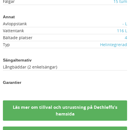
Fälgar
15 tum
Annat
Avloppstank
- L
Vattentank
116 L
Bältade platser
4
Typ
Helintegrerad
Sängalternativ
Långbäddar (2 enkelsängar)
Garantier
Läs mer om tillval och utrustning på Dethleffs's
hemsida