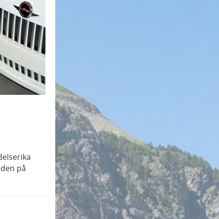
delserika
nden på