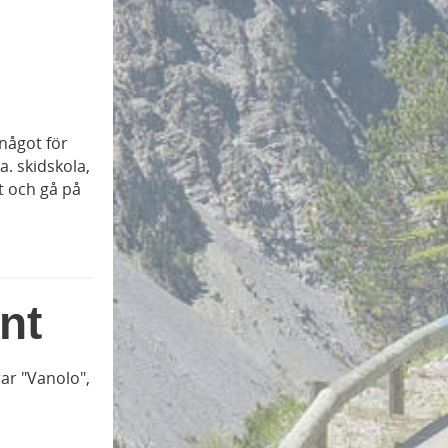
 något för
a. skidskola,
t och gå på
nt
ar "Vanolo",