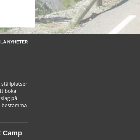
LA NYHETER
ställplatser
tt boka
rslag på
kan bestämma
st Camp