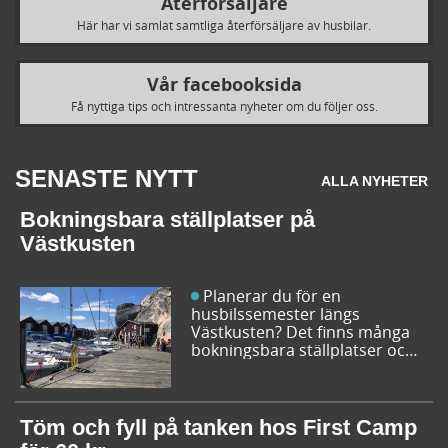
Återförsäljare
Här har vi samlat samtliga återförsäljare av husbilar.
Vår facebooksida
Få nyttiga tips och intressanta nyheter om du följer oss.
SENASTE NYTT
ALLA NYHETER
Bokningsbara ställplatser på
Västkusten
Planerar du för en
husbilssemester längs
Västkusten? Det finns många
bokningsbara ställplatser och
husbilsplatser på campingar
som går att boka inför
campingturen. Vi ger dig några
bra förslag på ställplatser och
Töm och fyll på tanken hos First Camp
husbilsplatser så att du kan