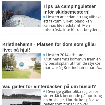
Tips på campingplatser
inför skidsemestern!
Hösten är sedan ett tag tillbaka
ett faktum, vilket ibland kan
kännas lite nedstämt. Men
misströsta inte för det betyder
även att det snart börjar snöa
och blir dags för vintercamping!
Kristinehamn - Platsen för dom som gillar
livet på hjul!
Hösten 2014 arbetade
Kristinehamns kommun fram en
ny besöksplan utifrån de styrkor
man ansåg Kristinehamn har. Att
peka ut ”Fritid på hjul” som ett av
besöksmålen var ett naturligt val
för Kristinehamn eftersom det
finns ett stort utbud av husvagn-
Vad gäller för vinterdäcken på din husbil?
och husbilsproducenter,
I Sverige gäller olika regler för
generalagenter, återförsäljare,
vinterdäck beroende på hur tung
serviceställen och en mängd fina
en husbil är. Har du koll på vilka
platser att uppleva.
regler som finns? Och var