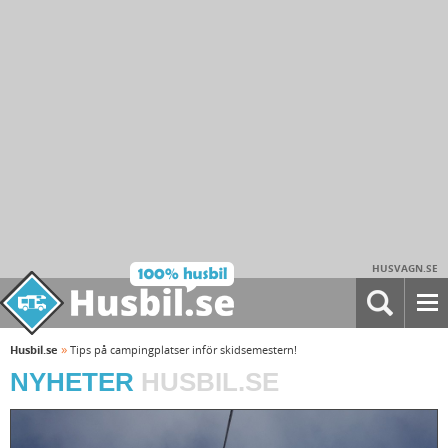
HUSVAGN.SE
»
Husbil.se
Tips på campingplatser inför skidsemestern!
NYHETER
HUSBIL.SE