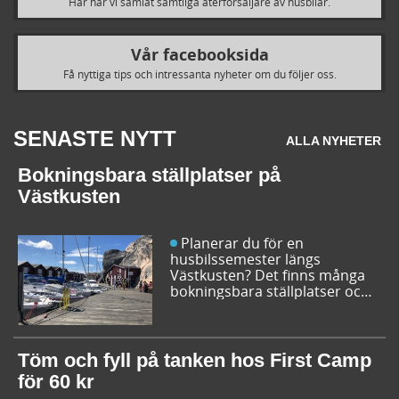
Här har vi samlat samtliga återförsäljare av husbilar.
Vår facebooksida
Få nyttiga tips och intressanta nyheter om du följer oss.
SENASTE NYTT
ALLA NYHETER
Bokningsbara ställplatser på
Västkusten
Planerar du för en
husbilssemester längs
Västkusten? Det finns många
bokningsbara ställplatser och
husbilsplatser på campingar
som går att boka inför
campingturen. Vi ger dig några
bra förslag på ställplatser och
Töm och fyll på tanken hos First Camp
husbilsplatser så att du kan
för 60 kr
bestämma din resrutt.