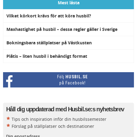
som är grundare till en av
Mest lästa
Grebbestads ställplatser,
Sportshopen ställplats.
Vilket körkort krävs för att köra husbil?
Maxhastighet på husbil – dessa regler gäller i Sverige
Bokningsbara ställplatser på Västkusten
Plåtis – liten husbil i behändigt format
Följ
HUSBIL.SE
på Facebook!
Håll dig uppdaterad med Husbil.se:s nyhetsbrev
Tips och inspiration inför din husbilssemester
Förslag på ställplatser och destinationer
Din epostadress