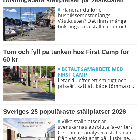
Bokningsbara ställplatser på Västkusten
Planerar du för en
husbilssemester längs
Västkusten? Det finns många
bokningsbara ställplatser och
husbilsplatser på campingar som
går att boka inför campingturen.
Vi ger dig några bra förslag på
ställplatser och husbilsplatser så
Töm och fyll på tanken hos First Camp för
att du kan bestämma din resrutt.
60 kr
BETALT SAMARBETE MED
FIRST CAMP
Letar du efter ett smidigt och
prisvärt sätt att både tömma och
fylla tanken på din husbil när du
är ute på vägarna? Då har du
möjlighet att svänga in på någon
av de närmare 50 First Camp
Sveriges 25 populäraste ställplatser 2026
destinationerna i Sverige. Kanske
kommer du även upptäcka en ny
Vilka ställplatser är
favoritcamping.
svenskarnas absoluta favoriter?
Genom att analysera statistiken
från vår söktjänst på Husbil.se