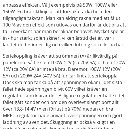
anpassa effekten. Välj exempelvis på 50W, 100W eller
150W. En bra riktlinje är att försöka täcka hela den
tillgängliga takytan. Man kan aldrig räkna med att få ut
100 % av den effekt som utlovas och därför är det bra att
ta i i överkant när man beräknar behovet. Mycket spelar
in - hur starkt solen skiner, vilken årstid det är, var i
landet du befinner dig och vilken lutning solcellerna har.
Seriekoppling kräver att strömmen (A) är likvärdig på
panelerna. Så t.ex. en 100W 12V (ca 20V 5A) och en 120W
12V (ca 20V 6A) är inte så bra. Däremot 100W 12V (20V
5A) och 200W 24V (40V 5A) funkar fint att seriekoppla.
Dock ska man tänka på att spänningen ökar i i det sista
fallet hade spänningen blivit 60V vilket kräver en
regulator som klarar det. Billigare regulatorer hade i det
fallet gått sönder och om den överlevt slängt bort allt
över 13,8-14,4V (= en förlust på 70%) medan en bra
MPPT-regulator hade använt överspänningen och gjort
laddning av även det. Skuggning är också viktigt i en
serie då en solpanel skuggad i en serie förstör hela