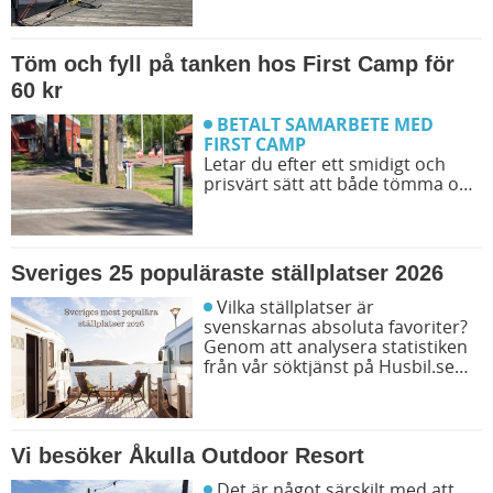
går att boka inför campingturen.
Vi ger dig några bra förslag på
ställplatser och husbilsplatser så
Töm och fyll på tanken hos First Camp för
att du kan bestämma din resrutt.
60 kr
BETALT SAMARBETE MED
FIRST CAMP
Letar du efter ett smidigt och
prisvärt sätt att både tömma och
fylla tanken på din husbil när du
är ute på vägarna? Då har du
möjlighet att svänga in på någon
av de närmare 50 First Camp
Sveriges 25 populäraste ställplatser 2026
destinationerna i Sverige. Kanske
kommer du även upptäcka en ny
Vilka ställplatser är
favoritcamping.
svenskarnas absoluta favoriter?
Genom att analysera statistiken
från vår söktjänst på Husbil.se
har vi tagit reda på exakt vilka
platser som våra besökare sökt
efter allra mest under året. Här
är topplistan över Sveriges 25
Vi besöker Åkulla Outdoor Resort
mest eftersökta ställplatser för
husbil.
Det är något särskilt med att