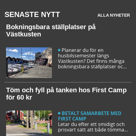
SENASTE NYTT
ALLA NYHETER
Bokningsbara ställplatser på
Västkusten
Planerar du för en
husbilssemester längs
Västkusten? Det finns många
bokningsbara ställplatser och
husbilsplatser på campingar
som går att boka inför
campingturen. Vi ger dig några
bra förslag på ställplatser och
Töm och fyll på tanken hos First Camp
husbilsplatser så att du kan
för 60 kr
bestämma din resrutt.
BETALT SAMARBETE MED
FIRST CAMP
Letar du efter ett smidigt och
prisvärt sätt att både tömma
och fylla tanken på din husbil