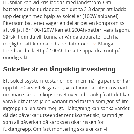
Husbilar kan vid kris laddas med landström. Om
batteriet är helt urladdat kan det ta 2-3 dagar att ladda
upp det igen med hjälp av solceller (100W solpanel).
Eftersom batteriet väger en del är det en kompromiss
att välja. För 100-120W kan ett 200Ah-batteri vara lagom.
Särskilt om du vill kunna använda apparater och ha
möjlighet att koppla in både dator och
Tv
. Många
föredrar dock ett på 100Ah för att slippa dra runt på
onödig vikt.
Solceller är en långsiktig investering
Ett solcellssystem kostar en del, men många paneler har
upp till 20 års effektgaranti, vilket innebär liten kostnad
om man slår ut inköpspriset över tid. Tänk på att det kan
vara klokt att välja en variant med fästen som gör så lite
ingrepp i bilen som möjligt. Håltagning kan sänka värdet
då det påverkar utseendet rent kosmetiskt, samtidigt
som all påverkan på karossen ökar risken för
fuktangrepp. Om fast montering ska ske kan vi