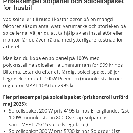
Prisexempel solpanel och solcellspaket
för husbil
Vad solceller till husbil kostar beror på en mängd
faktorer såsom antal watt, varumärke och storleken på
solcellerna. Väljer du att ta hjälp av en installatör eller
montör får du även räkna med ytterligare kostnad för
arbetet.
Idag kan du köpa en solpanel på 100W med
polykristallina solceller i aluminiumram för 999 kr hos
Biltema. Letar du efter ett färdigt solcellspaket säljer
Legoelektronik ett 100W Premium (monokristallin och
regulator MPPT 10A) för 2995 kr.
Fler p
risexempel på solcellspaket (priskontroll utförd
maj 2025):
Solcellspaket 200 W pris 4195 kr hos Energilandet (2st
100W monokristallin 80C Overlap Solpaneler
samt MPPT 75/15 solcellsregulator).
Solcellspaket 300 W pris 5230 kr hos Solorder (1st