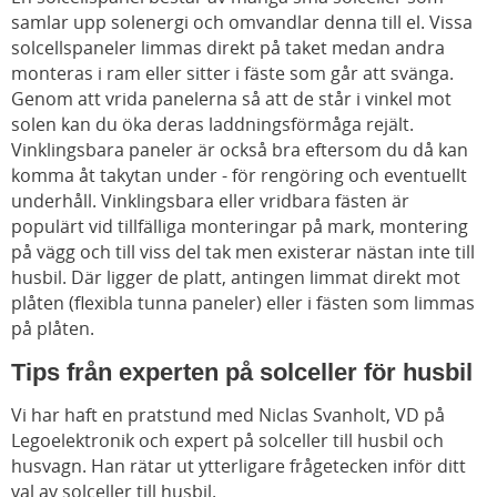
samlar upp solenergi och omvandlar denna till el. Vissa
solcellspaneler limmas direkt på taket medan andra
monteras i ram eller sitter i fäste som går att svänga.
Genom att vrida panelerna så att de står i vinkel mot
solen kan du öka deras laddningsförmåga rejält.
Vinklingsbara paneler är också bra eftersom du då kan
komma åt takytan under - för rengöring och eventuellt
underhåll. Vinklingsbara eller vridbara fästen är
populärt vid tillfälliga monteringar på mark, montering
på vägg och till viss del tak men existerar nästan inte till
husbil. Där ligger de platt, antingen limmat direkt mot
plåten (flexibla tunna paneler) eller i fästen som limmas
på plåten.
Tips från experten på solceller för husbil
Vi har haft en pratstund med Niclas Svanholt, VD på
Legoelektronik och expert på solceller till husbil och
husvagn. Han rätar ut ytterligare frågetecken inför ditt
val av solceller till husbil.