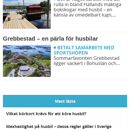
rulla in bland Hallands mäktiga
bokskogar med husbil – en
känsla av omedelbart lugn,
vackra speglingar i sjön och
spännande naturupplevelser. Läs
vår recension om Åkulla Outdoor
Resort och ta del av vårt
Grebbestad – en pärla för husbilar
bildreportage från både
ställplatsen och äventyren runt
BETALT SAMARBETE MED
omkring.
SPORTSHOPEN
Sommarfavoriten Grebbestad
ligger vackert i Bohuslän och
lockar med trevliga aktiviteter,
bra shopping och ett stort utbud
av nöje långt in på hösten.
Dessutom är Grebbestad en
husbilsvänlig destination – vi
möter upp Reinert Sörensson
som är grundare till en av
Mest lästa
Grebbestads ställplatser,
Sportshopen ställplats.
Vilket körkort krävs för att köra husbil?
Maxhastighet på husbil – dessa regler gäller i Sverige