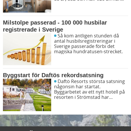
tagit marknaden med storm. I
kombination med deras
gemensamma lyxiga inredning
och den nya designen ”Verade
Milstolpe passerad - 100 000 husbilar
Oak - Modern Line” har
registrerade i Sverige
efterfrågan ökat enormt.
Så kom äntligen stunden då
antal husbilsregistreringar i
Sverige passerade förbi det
magiska hundratusen-strecket.
Byggstart för Daftös rekordsatsning
Daftö Resorts största satsning
någonsin har startat.
Byggarbetet av ett nytt hotell på
resorten i Strömstad har
påbörjats och 2020 ska de första
gästerna kunna checka in.