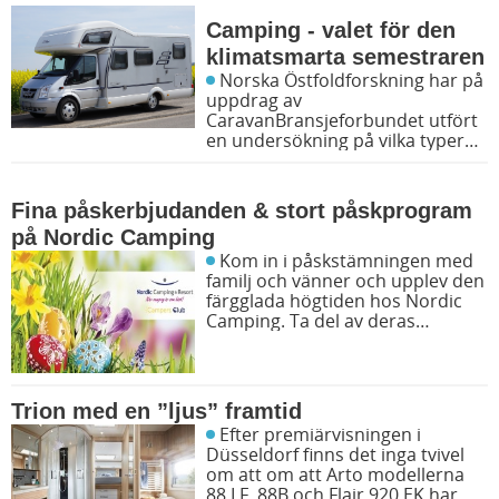
Camping - valet för den
klimatsmarta semestraren
Norska Östfoldforskning har på
uppdrag av
CaravanBransjeforbundet utfört
en undersökning på vilka typer
av semestrar som påverkar
klimatet mest och camping var
inte en av dem!
Fina påskerbjudanden & stort påskprogram
på Nordic Camping
Kom in i påskstämningen med
familj och vänner och upplev den
färgglada högtiden hos Nordic
Camping. Ta del av deras
påskerbjudanden som gäller på
alla deras campingar och
sträcker sig från 18/4 till 22/4.
Trion med en ”ljus” framtid
Efter premiärvisningen i
Düsseldorf finns det inga tvivel
om att om att Arto modellerna
88 LF, 88B och Flair 920 EK har