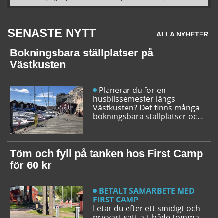
SENASTE NYTT
ALLA NYHETER
Bokningsbara ställplatser på
Västkusten
Planerar du för en
husbilssemester längs
Västkusten? Det finns många
bokningsbara ställplatser och
husbilsplatser på campingar
som går att boka inför
campingturen. Vi ger dig några
bra förslag på ställplatser och
Töm och fyll på tanken hos First Camp
husbilsplatser så att du kan
för 60 kr
bestämma din resrutt.
BETALT SAMARBETE MED
FIRST CAMP
Letar du efter ett smidigt och
prisvärt sätt att både tömma