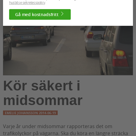
husbil.se sekretesspolicy
.
Gå med kostnadsfritt
Kör säkert i
midsommar
EMELIE JOHANSSON
2014-06-19
Varje år under midsommar rapporteras det om
trafikolyckor på vägarna. Ska du köra en längre sträcka