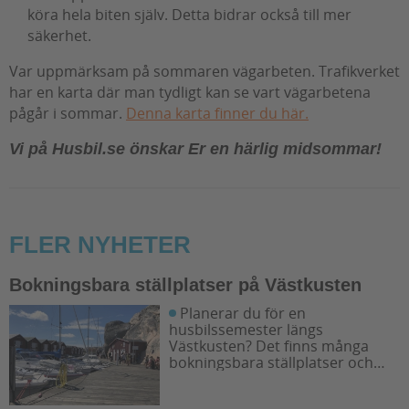
köra hela biten själv. Detta bidrar också till mer
säkerhet.
Var uppmärksam på sommaren vägarbeten. Trafikverket
har en karta där man tydligt kan se vart vägarbetena
pågår i sommar.
Denna karta finner du här.
Vi på Husbil.se önskar Er en härlig midsommar!
FLER NYHETER
Bokningsbara ställplatser på Västkusten
Planerar du för en
husbilssemester längs
Västkusten? Det finns många
bokningsbara ställplatser och
husbilsplatser på campingar som
går att boka inför campingturen.