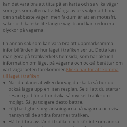
kan det vara bra att titta på en karta och se vilka vägar
som ges som alternativ. Många av oss väljer att finna
den snabbaste vägen, men faktum är att en mötesfri,
säker och kanske lite längre väg ibland kan reducera
olyckor på vägarna.
En annan sak som kan vara bra att uppmärksamma
inför bilfärden är hur läget i trafiken ser ut. Detta kan
man göra på trafikverkets hemsida, som har aktuell
information om läget på vägarna och också berättar om
vart vägarbeten förekommer.
Klicka här för att komma
till läget i trafiken.
När du planerat vilken körväg du ska ta så bör du
också lägga upp en liten resplan. Se till att du startar
resan i god för att undvika så mycket trafik som
möjligt. Så, ju tidigare desto bättre.
Följ hastighetsbegränsningarna på vägarna och visa
hänsyn till de andra förarna i trafiken.
Håll ett bra avstånd i trafiken och kör inte om andra