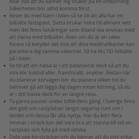
bilar ifall att du känner dig osäker på en omkörning.
Säkerheten bör alltid komma först.
Reser du med barn i bilen så se till att alla har ett
bilbälte fastspänt. Detta brukar höra till allmänt vett
men det finns tonåringar som ibland ska envisas med
att slarva med bilbältet. Även om du är en säker
förare så betyder det inte att dina medtrafikanter kan
garantera dig samma säkerhet. Så ha ALLTID bilbälte
på i bilen.
Se till att din hälsa är i ett balanserat skick så att du
inte kör bakfull eller, framförallt, onykter. Redan när
du planerar körvägen bör du planera vilken tid du
behöver gå att lägga dig dagen innan körning, så du
är i ditt bästa skick för en längre resa.
Ta gärna pauser under bilfärdens gång. I Sverige finns
det gott om rastplatser längst vägarna runt om i
landet och dessa får alla nyttja. Har du kört flera
timmar i sträck kan det vara bra att stanna till vid en
rastplats och fylla på med vätska.
Dela upp körsträckan om du känner att du inte orkar