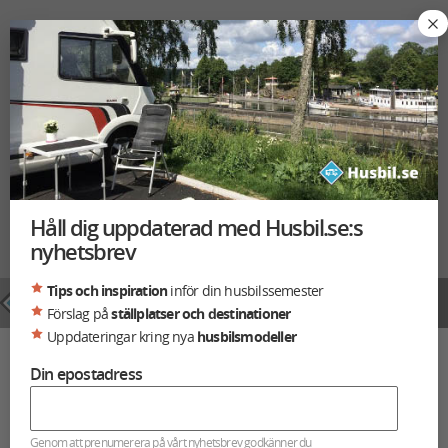
Håll dig uppdaterad med Husbil.se:s
nyhetsbrev
HUSVAGN.SE
Tips och inspiration
inför din husbilssemester
Förslag på
ställplatser och destinationer
Uppdateringar kring nya
husbilsmodeller
»
Husbil.se
Kör säkert i midsommar
Din epostadress
NYHETER
HUSBIL.SE
Genom att prenumerera på vårt nyhetsbrev godkänner du