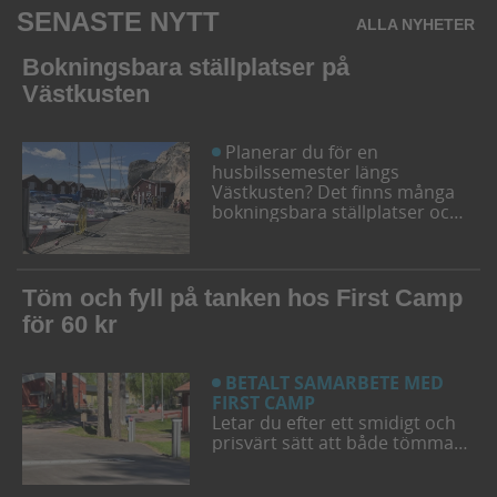
SENASTE NYTT
ALLA NYHETER
Bokningsbara ställplatser på
Västkusten
Planerar du för en
husbilssemester längs
Västkusten? Det finns många
bokningsbara ställplatser och
husbilsplatser på campingar
som går att boka inför
campingturen. Vi ger dig några
bra förslag på ställplatser och
Töm och fyll på tanken hos First Camp
husbilsplatser så att du kan
för 60 kr
bestämma din resrutt.
BETALT SAMARBETE MED
FIRST CAMP
Letar du efter ett smidigt och
prisvärt sätt att både tömma
och fylla tanken på din husbil
när du är ute på vägarna? Då