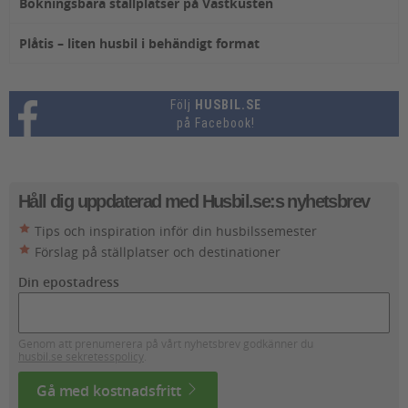
Bokningsbara ställplatser på Västkusten
Plåtis – liten husbil i behändigt format
Följ
HUSBIL.SE
på Facebook!
Håll dig uppdaterad med Husbil.se:s nyhetsbrev
Tips och inspiration inför din husbilssemester
Förslag på ställplatser och destinationer
Din epostadress
Genom att prenumerera på vårt nyhetsbrev godkänner du
husbil.se sekretesspolicy
.
Gå med kostnadsfritt