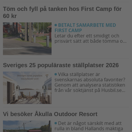
Vi ger dig några bra förslag på
ställplatser och husbilsplatser så
Töm och fyll på tanken hos First Camp för
att du kan bestämma din resrutt.
60 kr
BETALT SAMARBETE MED
FIRST CAMP
Letar du efter ett smidigt och
prisvärt sätt att både tömma och
fylla tanken på din husbil när du
är ute på vägarna? Då har du
möjlighet att svänga in på någon
av de närmare 50 First Camp
Sveriges 25 populäraste ställplatser 2026
destinationerna i Sverige. Kanske
kommer du även upptäcka en ny
Vilka ställplatser är
favoritcamping.
svenskarnas absoluta favoriter?
Genom att analysera statistiken
från vår söktjänst på Husbil.se
har vi tagit reda på exakt vilka
platser som våra besökare sökt
efter allra mest under året. Här
är topplistan över Sveriges 25
Vi besöker Åkulla Outdoor Resort
mest eftersökta ställplatser för
husbil.
Det är något särskilt med att
rulla in bland Hallands mäktiga