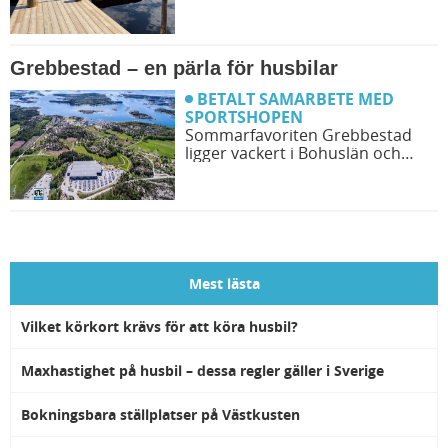
vackra speglingar i sjön och
spännande naturupplevelser. Läs
vår recension om Åkulla Outdoor
Resort och ta del av vårt
Grebbestad – en pärla för husbilar
bildreportage från både
ställplatsen och äventyren runt
BETALT SAMARBETE MED
omkring.
SPORTSHOPEN
Sommarfavoriten Grebbestad
ligger vackert i Bohuslän och
lockar med trevliga aktiviteter,
bra shopping och ett stort utbud
av nöje långt in på hösten.
Dessutom är Grebbestad en
husbilsvänlig destination – vi
möter upp Reinert Sörensson
som är grundare till en av
Mest lästa
Grebbestads ställplatser,
Sportshopen ställplats.
Vilket körkort krävs för att köra husbil?
Maxhastighet på husbil – dessa regler gäller i Sverige
Bokningsbara ställplatser på Västkusten