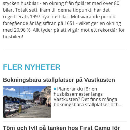
stycken husbilar - en ökning från fjolåret med över 80
bilar. Totalt sett, fram till denna tidpunkt, har det
registrerats 1997 nya husbilar. Motsvarande period
föregående år låg siffran på 1651 - vilket ger en ökning
med 20,96 %. Allt tyder på att vi går mot ett rekordår för
husbilen!
FLER NYHETER
Bokningsbara ställplatser på Västkusten
Planerar du för en
husbilssemester längs
Västkusten? Det finns många
bokningsbara ställplatser och
husbilsplatser på campingar som
går att boka inför campingturen.
Vi ger dig några bra förslag på
ställplatser och husbilsplatser så
Töm och fyll på tanken hos First Camp för