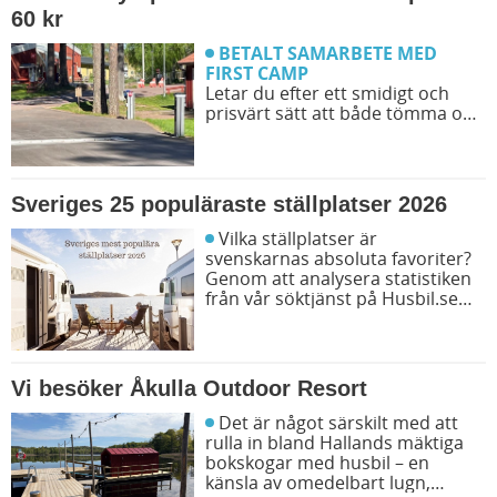
att du kan bestämma din resrutt.
60 kr
BETALT SAMARBETE MED
FIRST CAMP
Letar du efter ett smidigt och
prisvärt sätt att både tömma och
fylla tanken på din husbil när du
är ute på vägarna? Då har du
möjlighet att svänga in på någon
av de närmare 50 First Camp
Sveriges 25 populäraste ställplatser 2026
destinationerna i Sverige. Kanske
kommer du även upptäcka en ny
Vilka ställplatser är
favoritcamping.
svenskarnas absoluta favoriter?
Genom att analysera statistiken
från vår söktjänst på Husbil.se
har vi tagit reda på exakt vilka
platser som våra besökare sökt
efter allra mest under året. Här
är topplistan över Sveriges 25
Vi besöker Åkulla Outdoor Resort
mest eftersökta ställplatser för
husbil.
Det är något särskilt med att
rulla in bland Hallands mäktiga
bokskogar med husbil – en
känsla av omedelbart lugn,