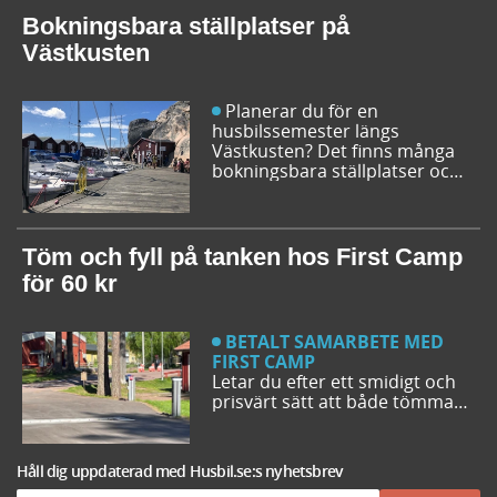
Bokningsbara ställplatser på
Västkusten
Planerar du för en
husbilssemester längs
Västkusten? Det finns många
bokningsbara ställplatser och
husbilsplatser på campingar
som går att boka inför
campingturen. Vi ger dig några
bra förslag på ställplatser och
Töm och fyll på tanken hos First Camp
husbilsplatser så att du kan
för 60 kr
bestämma din resrutt.
BETALT SAMARBETE MED
FIRST CAMP
Letar du efter ett smidigt och
prisvärt sätt att både tömma
och fylla tanken på din husbil
när du är ute på vägarna? Då
har du möjlighet att svänga in
Håll dig uppdaterad med Husbil.se:s nyhetsbrev
på någon av de närmare 50