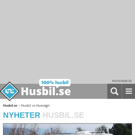
HUSVAGN.SE
»
Husbil.se
Husbil vs Husvagn
NYHETER
HUSBIL.SE