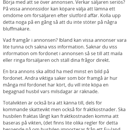
Börja med att se över annonsen. Verkar säljaren seriös?
På vissa annonssidor kan köpare välja att lämna ett
omdöme om försäljaren efter slutförd affär. Kolla upp
detta noga på en gång så att du inte stöter på några
bluffmakare.
Vad framgår i annonsen? Ibland kan vissa annonser vara
lite tunna och sakna viss information. Saknar du viss
information om fordonet i annonsen så se till att maila
eller ringa försäljaren och ställ dina frågor direkt.
En bra annons ska alltid ha med minst en bild på
fordonet. Andra viktiga saker som bör framgå är hur
många mil fordonet har kört, du vill inte köpa en
begagnad husbil vars milsdagar är räknade.
Totalvikten är också bra att känna till, dels för
kommande skattevikt men också för fraktkostnader. Ska
husbilen fraktas långt kan fraktkostnaden komma att
baseras på vikten, (det finns lite olika regler för detta
beroende på om husbilen importeras från ett Eu-land