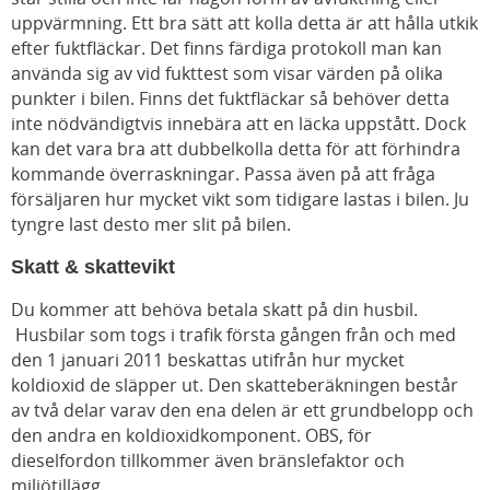
uppvärmning. Ett bra sätt att kolla detta är att hålla utkik
efter fuktfläckar. Det finns färdiga protokoll man kan
använda sig av vid fukttest som visar värden på olika
punkter i bilen. Finns det fuktfläckar så behöver detta
inte nödvändigtvis innebära att en läcka uppstått. Dock
kan det vara bra att dubbelkolla detta för att förhindra
kommande överraskningar. Passa även på att fråga
försäljaren hur mycket vikt som tidigare lastas i bilen. Ju
tyngre last desto mer slit på bilen.
Skatt & skattevikt
Du kommer att behöva betala skatt på din husbil.
Husbilar som togs i trafik första gången från och med
den 1 januari 2011 beskattas utifrån hur mycket
koldioxid de släpper ut. Den skatteberäkningen består
av två delar varav den ena delen är ett grundbelopp och
den andra en koldioxidkomponent. OBS, för
dieselfordon tillkommer även bränslefaktor och
miljötillägg.