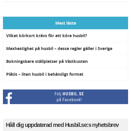
av nöje långt in på hösten.
Dessutom är Grebbestad en
husbilsvänlig destination – vi
möter upp Reinert Sörensson
som är grundare till en av
Mest lästa
Grebbestads ställplatser,
Sportshopen ställplats.
Vilket körkort krävs för att köra husbil?
Maxhastighet på husbil – dessa regler gäller i Sverige
Bokningsbara ställplatser på Västkusten
Plåtis – liten husbil i behändigt format
Följ
HUSBIL.SE
på Facebook!
Håll dig uppdaterad med Husbil.se:s nyhetsbrev