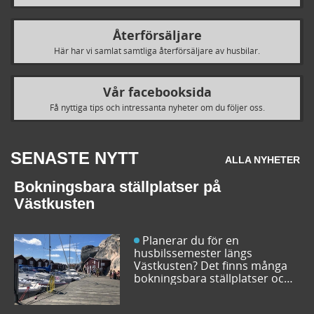
Återförsäljare
Här har vi samlat samtliga återförsäljare av husbilar.
Vår facebooksida
Få nyttiga tips och intressanta nyheter om du följer oss.
SENASTE NYTT
ALLA NYHETER
Bokningsbara ställplatser på
Västkusten
Planerar du för en
husbilssemester längs
Västkusten? Det finns många
bokningsbara ställplatser och
husbilsplatser på campingar
som går att boka inför