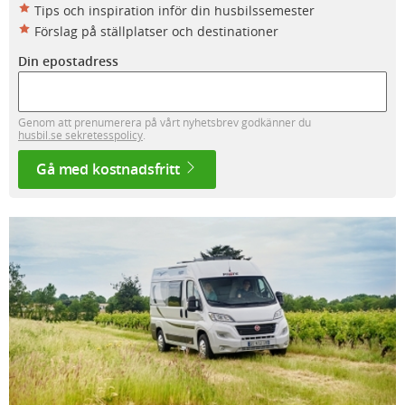
Tips och inspiration inför din husbilssemester
Förslag på ställplatser och destinationer
Din epostadress
Genom att prenumerera på vårt nyhetsbrev godkänner du
husbil.se sekretesspolicy
.
Gå med kostnadsfritt