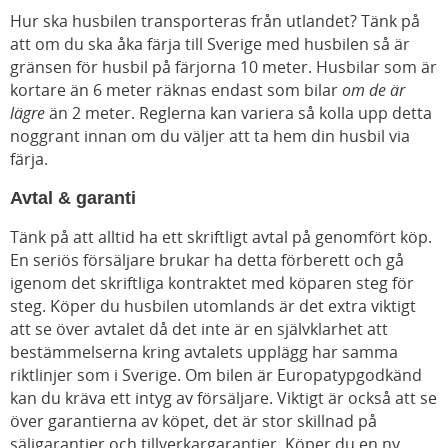
Hur ska husbilen transporteras från utlandet? Tänk på
att om du ska åka färja till Sverige med husbilen så är
gränsen för husbil på färjorna 10 meter. Husbilar som är
kortare än 6 meter räknas endast som bilar
om de är
lägre
än 2 meter. Reglerna kan variera så kolla upp detta
noggrant innan om du väljer att ta hem din husbil via
färja.
Avtal & garanti
Tänk på att alltid ha ett skriftligt avtal på genomfört köp.
En seriös försäljare brukar ha detta förberett och gå
igenom det skriftliga kontraktet med köparen steg för
steg. Köper du husbilen utomlands är det extra viktigt
att se över avtalet då det inte är en självklarhet att
bestämmelserna kring avtalets upplägg har samma
riktlinjer som i Sverige. Om bilen är Europatypgodkänd
kan du kräva ett intyg av försäljare. Viktigt är också att se
över garantierna av köpet, det är stor skillnad på
säljgarantier och tillverkargarantier. Köper du en ny