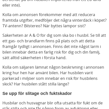
eller inte).
Kolla om annonsen förekommer med att reducera
framtida utgifter, medföljer det några vinterdäck i köpet?
TV-antenn? Bilstereo? När byttes lampor sist?
Säkerheten är A & O för dig som ska bo i husbil. Se till att
ett gas- och brandlarm finns på plats och att detta
framgår tydligt i annonsen. Finns det inte något larm i
bilen innebär detta en farlig risk för dig och din familj,
sätt alltid säkerheten i första hand.
Kolla om säljaren lämnat någon beskrivning i annonsen
kring hur hen har använt bilen. Har husbilen varit
parkerad i miljöer som innebär en risk för husbilens
skick? Har husbilen stått stilla länge?
Se upp för slitage och fuktskador
Husbilar och husvagnar blir ofta utsatta för fukt om de
står stilla och inte får någon form av avfuktning eller