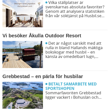
kommer du även upptäcka en ny
Vilka ställplatser är
favoritcamping.
svenskarnas absoluta favoriter?
Genom att analysera statistiken
från vår söktjänst på Husbil.se
har vi tagit reda på exakt vilka
platser som våra besökare sökt
efter allra mest under året. Här
är topplistan över Sveriges 25
Vi besöker Åkulla Outdoor Resort
mest eftersökta ställplatser för
husbil.
Det är något särskilt med att
rulla in bland Hallands mäktiga
bokskogar med husbil – en
känsla av omedelbart lugn,
vackra speglingar i sjön och
spännande naturupplevelser. Läs
vår recension om Åkulla Outdoor
Resort och ta del av vårt
Grebbestad – en pärla för husbilar
bildreportage från både
ställplatsen och äventyren runt
BETALT SAMARBETE MED
omkring.
SPORTSHOPEN
Sommarfavoriten Grebbestad
ligger vackert i Bohuslän och
lockar med trevliga aktiviteter,
bra shopping och ett stort utbud