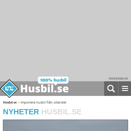
HUSVAGN.SE
»
Husbil.se
Importera husbil från utlandet
NYHETER
HUSBIL.SE