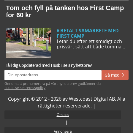
campingturen. Vi ger dig några
bra förslag på ställplatser och
Töm och fyll på tanken hos First Camp
husbilsplatser så att du kan
för 60 kr
bestämma din resrutt.
BETALT SAMARBETE MED
FIRST CAMP
Letar du efter ett smidigt och
prisvärt sätt att både tömma
och fylla tanken på din husbil
när du är ute på vägarna? Då
har du möjlighet att svänga in
Håll dig uppdaterad med Husbil.se:s nyhetsbrev
på någon av de närmare 50
First Camp destinationerna i
Gå med
Sverige. Kanske kommer du
även upptäcka en ny
Genom att prenumerera på vårt nyhetsbrev godkänner du
husbil.se sekretesspolicy
.
favoritcamping.
Copyright © 2012 - 2026 av Westcoast Digital AB. Alla
rättigheter reserverade. |
Om oss
|
Annonsera