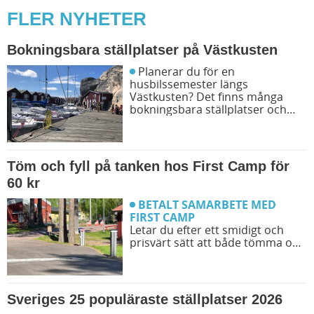
FLER NYHETER
Bokningsbara ställplatser på Västkusten
Planerar du för en
husbilssemester längs
Västkusten? Det finns många
bokningsbara ställplatser och
husbilsplatser på campingar som
går att boka inför campingturen.
Vi ger dig några bra förslag på
ställplatser och husbilsplatser så
Töm och fyll på tanken hos First Camp för
att du kan bestämma din resrutt.
60 kr
BETALT SAMARBETE MED
FIRST CAMP
Letar du efter ett smidigt och
prisvärt sätt att både tömma och
fylla tanken på din husbil när du
är ute på vägarna? Då har du
möjlighet att svänga in på någon
av de närmare 50 First Camp
Sveriges 25 populäraste ställplatser 2026
destinationerna i Sverige. Kanske