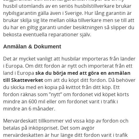
husbil utomlands av en seriös husbilstillverkare brukar
nybilsgarantin gälla även i Sverige. Hur lång garantin är
brukar skilja sig lite mellan olika tillverkare men se till att
du har en giltig garanti under besiktningen så slipper du
bekosta eventuella reparationer själv.
Anmälan & Dokument
Det är mycket vanligt att husbilar importeras från länder
i Europa. Om ditt fordon är nytt och importerat från ett
land i Europa
ska du börja med att göra en anmälan
till Skatteverket
om att du köpt ditt fordon. Då behöver
du skicka med en kopia på kvittot från ditt köp. Ett
fordon räknas som ”nytt” om fordonet vid köpet körts
mindre än 600 mil eller om fordonet varit i trafik i
mindre än 6 månader.
Mervärdeskatt tillkommer vid vissa köp av fordon och
betalas på inköpspriset. Det som avgör
mervärdeskatten är hur länge ditt fordon varit i trafik